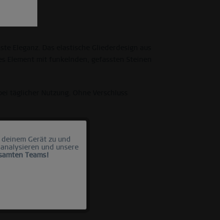
te Eleganz. Das elastische Gliederdesign aus
es Element mit funkelnden, gefassten Steinen
bei täglicher Nutzung. Ohne Verschluss
 deinem Gerät zu und
Aktiv
 analysieren und unsere
esamten Teams!
Inaktiv
Inaktiv