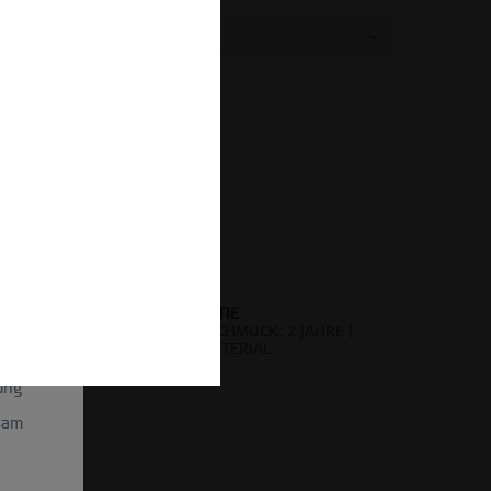
Vergleichen
Merken
kel-Nr.:
662-276-X0
gen und
il
etter-
WELTWEITE GARANTIE
UHREN: 3 JAHRE | SCHMUCK: 2 JAHRE |
HOCHWERTIGES MATERIAL
ein
ung
 am