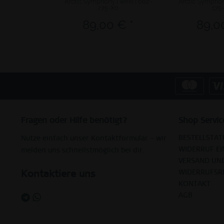
Arctic Symphony | weiß | 662-
Arctic Symphony
275-X0
175
89,00 € *
89,0
Fragen oder Hilfe benötigt?
Shop Servic
BESTELLSTAT
Nutze einfach unser Kontaktformular – wir
WIDERRUF EI
melden uns schnellstmöglich bei dir.
VERSAND UN
Kontaktiere uns
WIDERRUFSR
KONTAKT
AGB