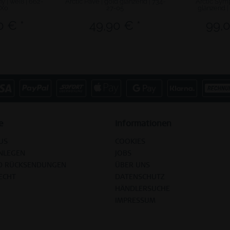
 | weiß | 662-
Arctic Pavé | gold glänzend | 734-
Arctic Symp
-X0
27-05
glänzend |
0 € *
49,90 € *
99,0
e
Informationen
US
COOKIES
NLEGEN
JOBS
D RÜCKSENDUNGEN
ÜBER UNS
ECHT
DATENSCHUTZ
HÄNDLERSUCHE
IMPRESSUM