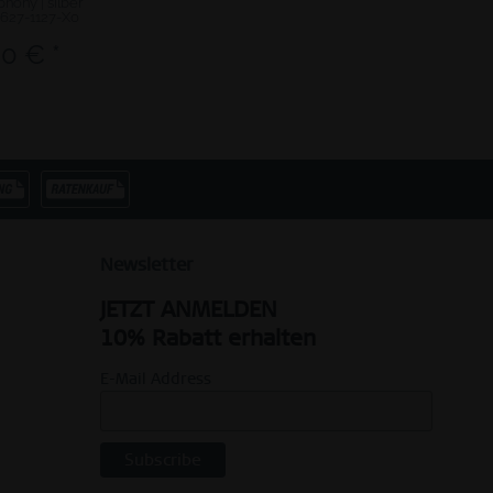
hony | silber
 627-1127-X0
0 € *
Newsletter
JETZT ANMELDEN
10% Rabatt erhalten
E-Mail Address