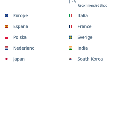
| ES
Recommended Shop
Größen-Guide
Europe
Italia
Größen-Guide
mehr
España
France
Videos
Polska
Sverige
Nederland
India
Kunden haben sich ebenfalls angesehen
Japan
South Korea
Fragen oder Hilfe benötigt?
Shop Service
Informationen