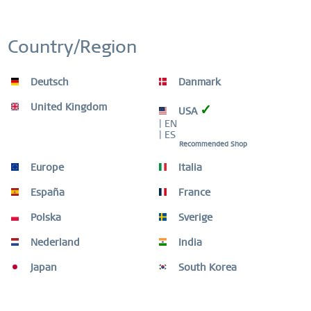
bei unseren fertigen Charm Sets vorbei.
Country/Region
SHOP NOW
Deutsch
Danmark
United Kingdom
✓
USA
| EN
| ES
Recommended Shop
Europe
Italia
España
France
Polska
Sverige
Nederland
India
Japan
South Korea