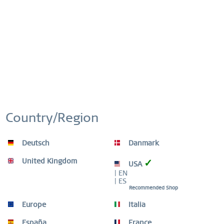
schaffen.
Country/Region
Deutsch
Danmark
United Kingdom
✓
USA
| EN
| ES
Recommended Shop
Europe
Italia
España
France