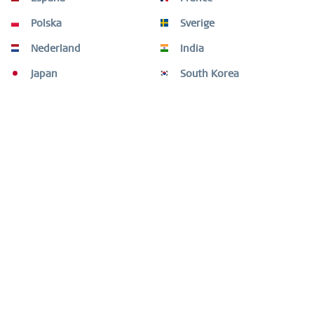
Polska
Sverige
Nederland
India
Japan
South Korea
CHANGE STRAPS, CHANGE LOOKS
Egal ob feinstes Kalbsleder oder Edelstahl-Bänder aus fein 
geflochtenem Milanaise, durch unsere leicht zu wechselnden 
Armbänder lässt sich der Look deiner Uhren im 
Handumdrehen ändern. Somit sind sie der perfekte Begleiter 
für jeden Anlass.