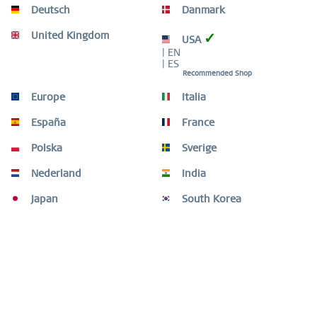
Marketingbemühungen zu optimieren.
Dafür bedanken wir uns
Deutsch
Danmark
im Namen des gesamten Teams!
Mehr Informationen
United Kingdom
✓
Ablehnen oder Einstellungen
Cookies akzeptieren
USA
Inaktiv
Tracking
| EN
| ES
Recommended Shop
Inaktiv
Personalisierung
Europe
Italia
España
France
Inaktiv
Service
Polska
Sverige
Nederland
India
Japan
South Korea