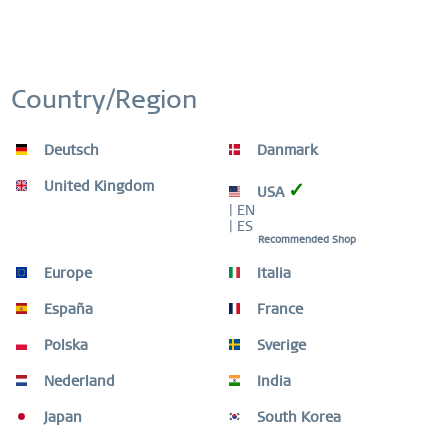
Country/Region
Deutsch
Danmark
United Kingdom
✓
USA
| EN
| ES
Recommended Shop
Europe
Italia
España
France
- Slim Design
Polska
Sverige
- Hochwertige, langlebige Materialien
Nederland
India
Japan
South Korea