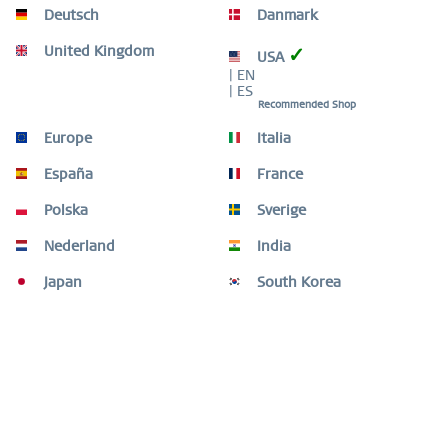
Deutsch
Danmark
United Kingdom
✓
USA
| EN
| ES
Recommended Shop
Europe
Italia
España
France
Polska
Sverige
Nederland
India
CHANGE STRAPS, CHANGE LOOKS
Japan
South Korea
Egal ob feinstes Kalbsleder oder Edelstahl-Bänder aus fein 
geflochtenem Milanaise, durch unsere leicht zu wechselnden 
Armbänder lässt sich der Look deiner Uhren im 
Handumdrehen ändern. Somit sind sie der perfekte Begleiter 
für jeden Anlass.