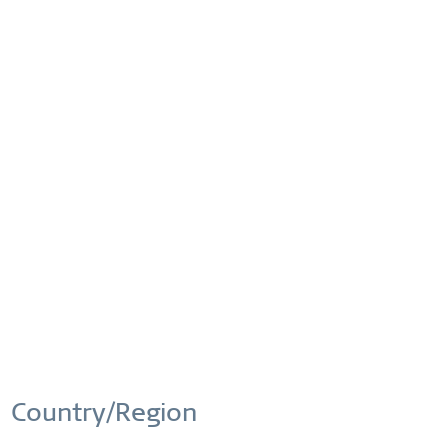
Kreativen, faszinierende Welten miteinander zu verschmelzen 
und eine einzigartige Einheit aus dänischem Minimalismus, 
hoher Funktionalität und hochwertigen Materialien zu 
schaffen.
Country/Region