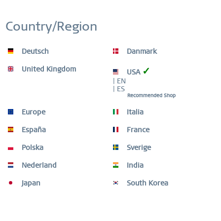
Country/Region
Deutsch
Danmark
United Kingdom
✓
USA
| EN
| ES
Recommended Shop
Europe
Italia
España
France
Polska
Sverige
Nederland
India
Arctic Symphony | gold glänzend | 628-2212-X0
Japan
South Korea
99,00 € *