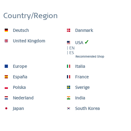
Country/Region
Deutsch
Danmark
United Kingdom
✓
USA
| EN
| ES
Recommended Shop
Europe
Italia
España
France
Polska
Sverige
Nederland
India
Classic | gold glänzend | 11022-334
Japan
South Korea
119,00 € *