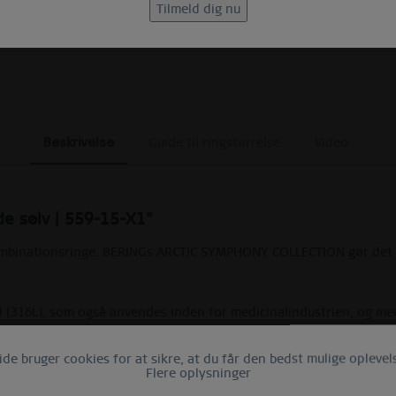
K
(EKSKL. MYSTERY BAGS)
Beskrivelse
Guide til ringstørrelse
Video
de sølv | 559-15-X1"
ombinationsringe. BERINGs ARCTIC SYMPHONY COLLECTION gør det 
tål (316L), som også anvendes inden for medicinalindustrien, og m
orm og skaber blikfang.
e bruger cookies for at sikre, at du får den bedst mulige oplevels
Flere oplysninger
DIG! Twist & Change systemet skaber moderne mangfoldighed og in
 udvalg af yderringe, men kan også bæres enkeltvis. Som kombiring