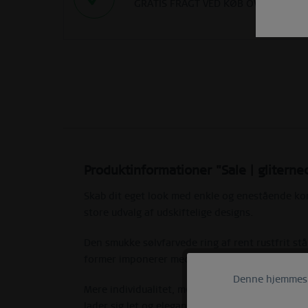
GRATIS FRAGT VED KØB OVER 290 DK
Produktinformationer "Sale | gliterne
Skab dit eget look med enkle og enestående k
store udvalg af udskiftelige designs.
Den smukke sølvfarvede ring af rent rustfrit s
former imponerer med dens enkle og elegante f
Denne hjemmesid
Funktionelle
Mere individualitet, mere personlighed - mere 
lader sig let og elegant kombinere med et stort