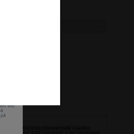
ide til ringstørrelse
relse:
Sammenlign
Husk
ikelnummer:
559-15-X1
se af
uccesen
l USA.
et
 sikres.
iden ved
på
 på
VERDENSOMSPÆNDENDE GARANTI
URE: 3 ÅR | SMYKKER: 2 ÅR | MATERIALE