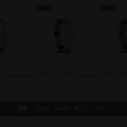
-40
-75
 sølv | 559-19-X1
Sale | gliternede sølv | 557-19-X2
Sale | gliterned
0 *
DKK 120,00 *
DKK 50,0
DKK 200,00 *
DKK 200,00 *