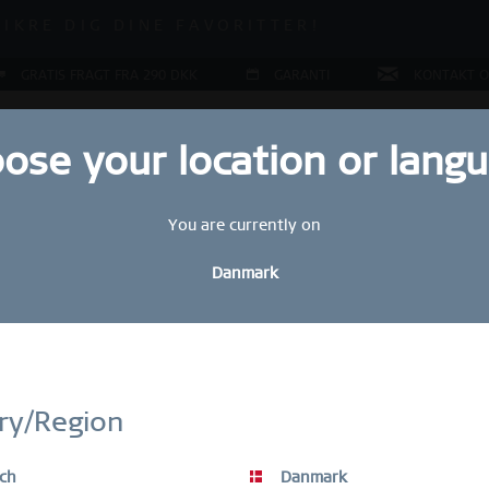
 OP TIL 70 % RABAT LIGE NU!
SIKRE DIG DINE FAVORITTER!
 OP TIL 70 % RABAT LIGE NU!
GRATIS FRAGT FRA 290 DKK
GARANTI
KONTAKT O
ose your location or lang
You are currently on
COLLECTIONS
RING KONFIGURATOR
GAVER
SPECI
Danmark
Sal
Hold dig altid opdateret
D
Tilmeld dig vores BERING-nyhedsbrev i dag og få 10 % rabat
ry/Region
DKK
SALE-varer er undtaget fra rabatkuponen.
ch
Danmark