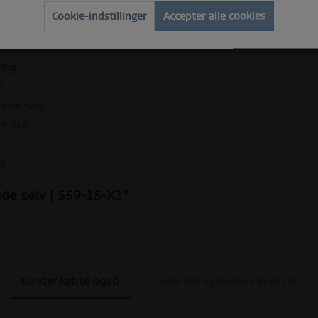
d et stort udvalg af inderringe.
Cookie-indstillinger
Accepter alle cookies
ring
e
rnede sølv
it Stål
m
nede sølv | 559-15-X1"
Kunder købte også
Kunder har ligeledes kikket på