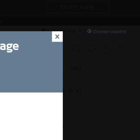
SHOP NOW
S
Service/hjælp
Choose country
x
uage
AL DEALS
MYSTERY BAG
SALE
e | gliternede sølv | 559-15-X1
KK 60,00 *
 200,00 *
(70% sparet)
Gratis fragt ved køb over 220 DKK