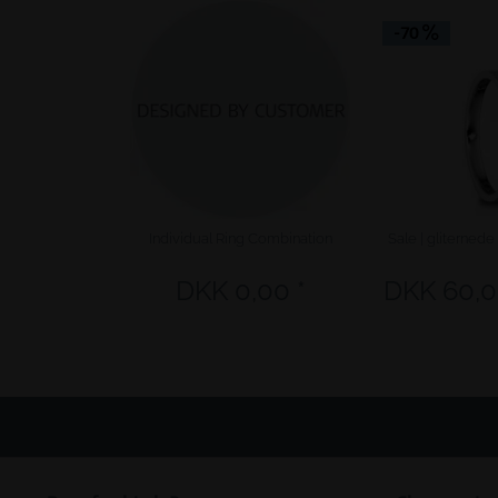
-70
Individual Ring Combination
Sale | gliternede
DKK 0,00 *
DKK 60,0