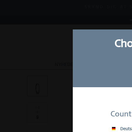
FORÅRSUDSALG |
SKYND DIG AT 
FORÅRSUDSALG |
Cho
NYHEDER
URE
SMYKKER
Count
E-Mail
Deuts