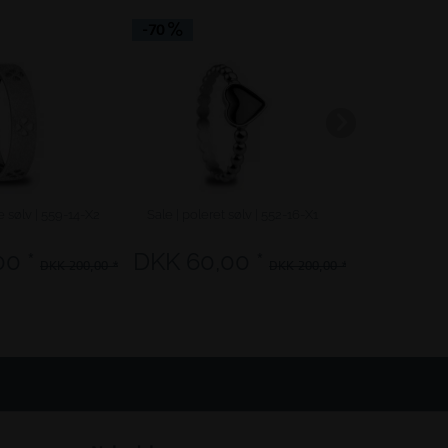
-70
-40
e sølv | 559-14-X2
Sale | poleret sølv | 552-16-X1
Sale | b
0 *
DKK 60,00 *
DKK 120
DKK 200,00 *
DKK 200,00 *