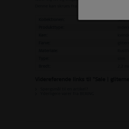
Marketing
Denne kan skrues fra hinanden og kombineres me
Kollektionen:
Sale
Tracking
Produkttype:
Inder
Køn:
kvind
Personalisering
Farve:
glite
Materiale:
Rustfr
Service
Type:
slim
Bredt:
2,2 m
Videreførende links til "Sale | gliter
Spørgsmål til en artikel?
Yderligere varer fra BERING