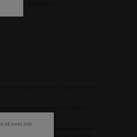
AF HØJ KVALITET
kreative muligt med Twist & Change systemets
ed stardust/funklende effekt og udskårede
e på vores side.
Aktiv
dividuelle kreationer! De smukke inderringe
, skal yderingen først vælges som basisring.