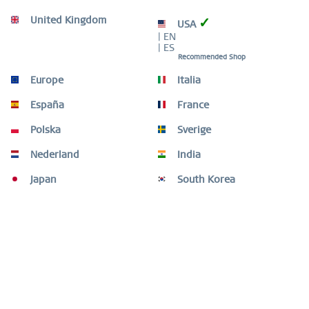
United Kingdom
✓
USA
| EN
| ES
Recommended Shop
Europe
Italia
Descripción
España
France
Crea tu propio estilo a través de combinaciones hermosas y
únicas. La ARCTIC SYMPHONY COLLECTION...
más
Polska
Sverige
Nederland
India
Otros clientes también compraron
Japan
South Korea
Otros clientes también vieron
¿Necesitas ayuda?
Asistencia técnica de la tienda