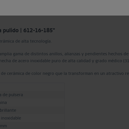
Descripción
Guia de tallas
a pulido | 612-16-185"
cerámica de alta tecnología.
plia gama de distintos anillos, alianzas y pendientes hechos de c
hecha de acero inoxidable puro de alta calidad y grado médico (316
 de cerámica de color negro que la transforman en un atractivo re
a de pulsera
ina
brillante
 inoxidable
 mm