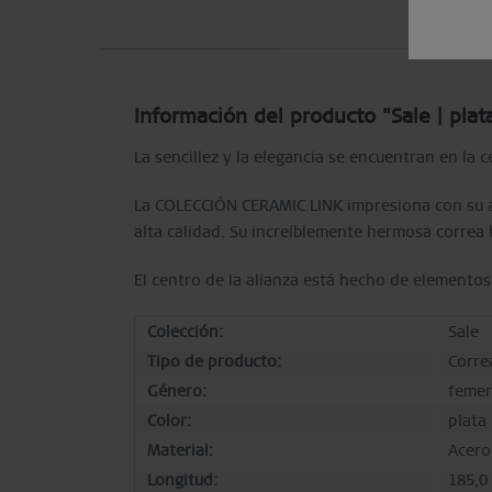
Información del producto "Sale | plat
La sencillez y la elegancia se encuentran en la 
La COLECCIÓN CERAMIC LINK impresiona con su am
alta calidad. Su increíblemente hermosa correa 
El centro de la alianza está hecho de elementos
Colección:
Sale
Tipo de producto:
Corre
Género:
femen
Color:
plata 
Material:
Acero
Longitud:
185,0