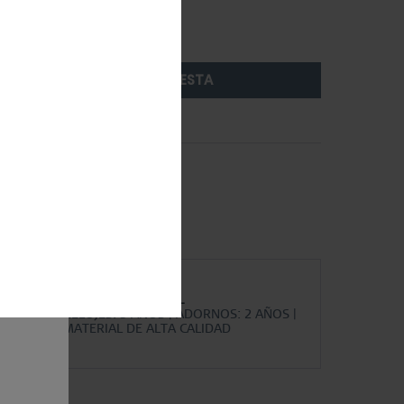
AÑADIR A LA CESTA
Comparar
Recordar
artículo:
612-16-185
p in
GARANTÍA MUNDIAL
RELOJES: 3 AÑOS | ADORNOS: 2 AÑOS |
MATERIAL DE ALTA CALIDAD