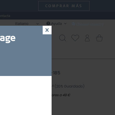
COMPRAR MÁS
ontacta
Italiano
Ayuda
Choose country
x
uage
SPECIAL DEALS
SALE
e | plata pulido | 612-16-185
3,20 € *
79,00 € *
(20% Guardado)
10 % de
Envío gratuito en pedidos superiores a 49 €
isto para envío en 1-3 días.
ia de tallas