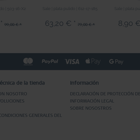
ido | 503-16-X2
Sale | plata pulido | 612-17-185
Sale | plata p
*
63,20 € *
8,90 €
99,00 € *
79,00 € *
écnica de la tienda
Información
ON NOSOTRO
DECLARACIÓN DE PROTECCIÓN D
VOLUCIONES
INFORMACIÓN LEGAL
SOBRE NOSOSTROS
CONDICIONES GENERALES DEL