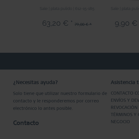
Sale | plata pulido | 612-15-185
Sale | plata pul
63,20 € *
9,90 € 
79,00 € *
¿Necesitas ayuda?
Asistencia t
CONTACTO C
Solo tiene que utilizar nuestro formulario de
ENVÍOS Y DE
contacto y le responderemos por correo
REVOCACIÓN
electrónico lo antes posible.
TÉRMINOS Y 
NEGOCIO
Contacto