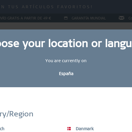
 ¡HASTA UN 70 % DE DESCUENTO!
IN TUS ARTÍCULOS FAVORITOS!
 ¡HASTA UN 70 % DE DESCUENTO!
VÍO GRATIS A PARTIR DE 49 €
GARANTÍA MUNDIAL
C
ose your location or lang
You are currently on
YAS
COLLECTIONS
RING CONFIGURATOR
REGALOS
España
Sal
6
STAY UP TO DATE
bete hoy mismo a nuestro boletín informativo BERING y obtén un 
ry/Region
descuento.
L
Los artículos en OFERTA están excluidos del descuento del vale.
ch
Danmark
Gu