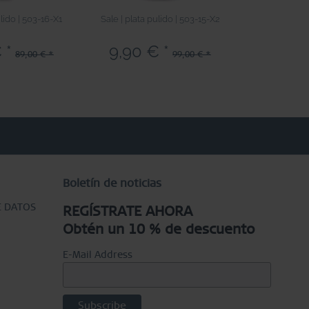
ulido | 503-16-X1
Sale | plata pulido | 503-15-X2
Sale | plata 
 *
9,90 € *
8,66 
89,00 € *
99,00 € *
Boletín de noticias
E DATOS
REGÍSTRATE AHORA
Obtén un 10 % de descuento
E-Mail Address