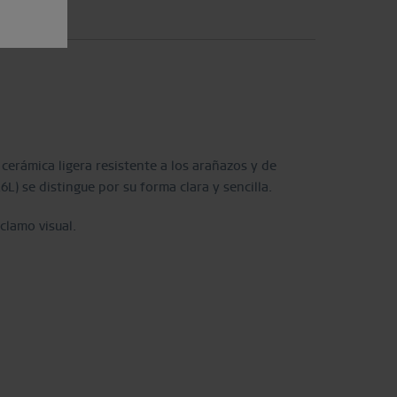
erámica ligera resistente a los arañazos y de
L) se distingue por su forma clara y sencilla.
clamo visual.