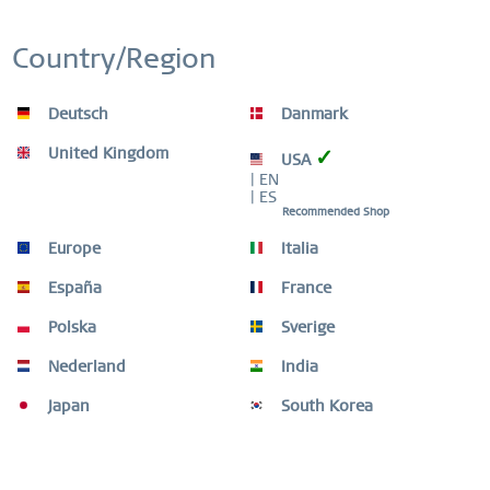
Country/Region
Classic | argenté brilliant | 11028-904
Deutsch
Danmark
99,00 € *
United Kingdom
✓
USA
| EN
| ES
Se souv.
Recommended Shop
Europe
Italia
NEW
España
France
Polska
Sverige
Nederland
India
Japan
South Korea