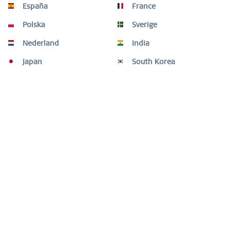
España
France
Polska
Sverige
Nederland
India
Japan
South Korea
Arctic Symphony | argento brilliante | 655-127-X0
79,00 € *
Ricorda
NEW