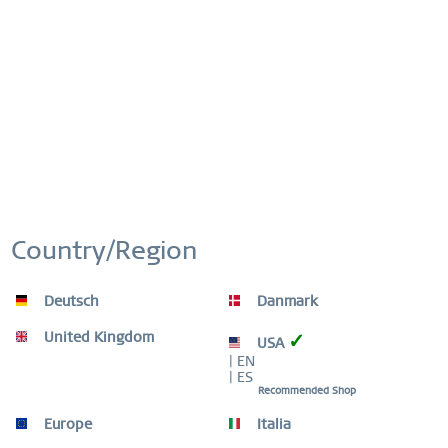
Arctic Symphony | argento brilliante | 450-127-450
99,00 € *
Ricorda
Country/Region
Deutsch
Danmark
United Kingdom
✓
USA
| EN
| ES
Recommended Shop
Europe
Italia