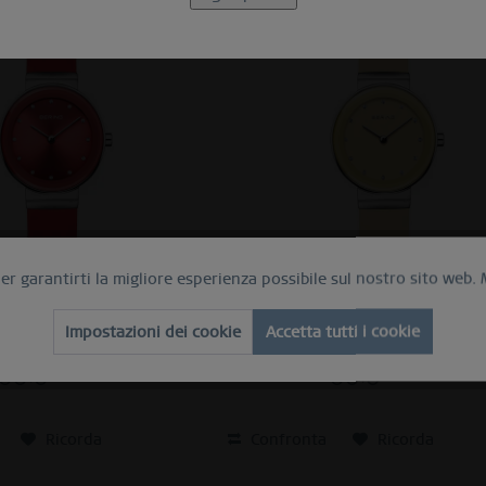
per garantirti la migliore esperienza possibile sul nostro sito web.
gento brilliante | 10129-503
Sale | argento brilliante | 10129-6
Impostazioni dei cookie
Accetta tutti i cookie
99,90 € *
99,90 € *
Ricorda
Confronta
Ricorda