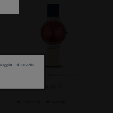
Maggiori informazioni
Attivo
00
Sale | argento brilliante | 10129-5799
Inattivo
99,90 € *
Inattivo
Confronta
Ricorda
Inattivo