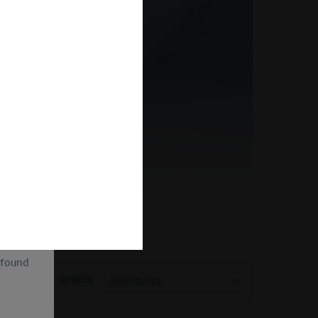
of
ion and
ll be
sent, as
lve the
for the
cannot
uture by
 found
Ordina