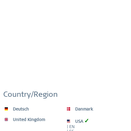
STARTERSETS
Eén doosje - veel opties? Dat kan met onze 
startersets! Om elke dag een andere look te 
dragen, zitten in één doosje meerdere 
binnenringen.
SHOP NOW
Country/Region
Deutsch
Danmark
United Kingdom
✓
USA
| EN