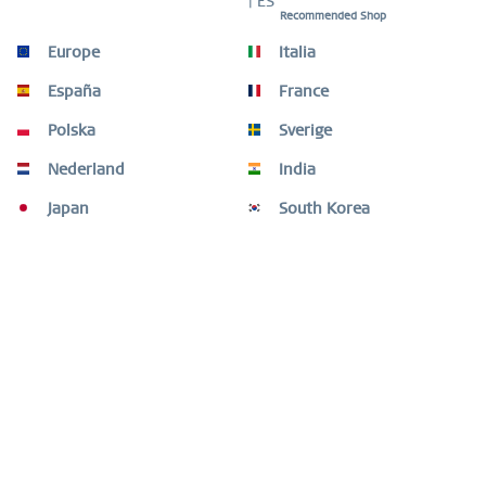
| ES
Recommended Shop
Europe
Italia
España
France
Polska
Sverige
Nederland
India
Japan
South Korea
BINNENRINGEN
Heb je al een ringcombinatie? Hier vind je nog 
meer binnenringen om nieuwe stijlen te 
creëren.
Houd je van iets meer verfijnd? Onze enkele 
ringen vinden het ook fijn om los gedragen te 
worden.
SHOP NOW