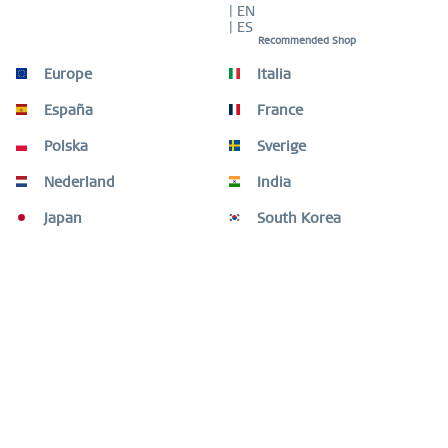
| EN
| ES
Recommended Shop
Europe
Italia
España
France
Beskrivelse
Polska
Sverige
Disse fine ørestikker fra Arctic Symphony-kollektionen
forener nordisk ro med gylden elegance....
mere
Nederland
India
Japan
South Korea
Kunder købte også
Kunder har ligeledes kikket på
Brug for hjælp?
Shopservice