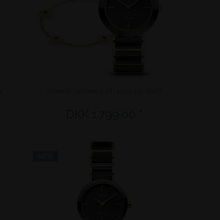
9
Ceramic | poleret guld | 11435-732-GWP
DKK 1.799,00 *
NEW