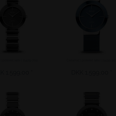
| poleret sølv | 11429-702
Ceramic | poleret sølv | 11435-30
K 1.599,00 *
DKK 1.599,00 *