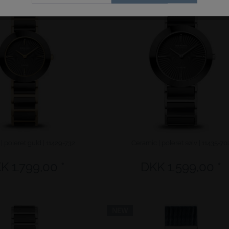
NEW
| poleret guld | 11429-732
Ceramic | poleret sølv | 11435-70
K 1.799,00 *
DKK 1.599,00 *
NEW