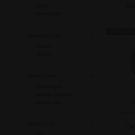
DK
IP blå
IP rosé guld
BESTSELLER
Kasse Størrelse
29 mm
35 mm
Urkasse farve
poleret guld
poleret rosaguld
poleret sølv
Ceramic 
DK
Urskive farve