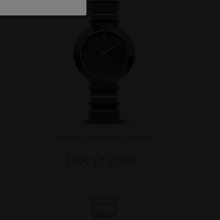
NEW
Inactief
Inactief
Inactief
2
Ceramic | poleret guld | 11435-732
DKK 1.799,00 *