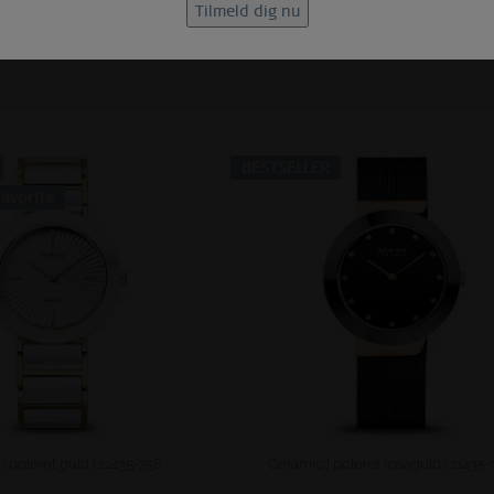
BESTSELLER
avorite
| poleret guld | 11435-758
Ceramic | poleret rosaguld | 11435