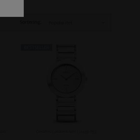
Sortering:
BESTSELLER
-166
Ceramic | poleret sølv | 11435-753