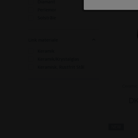
Diamant
NEW
Perlemor
Tracking
Solstråle
Personalisering
Link materiale
Service
Keramik
Keramik/Krystalglas
Keramisk, Rustfrit Stål
Ceramic 
DK
NEW