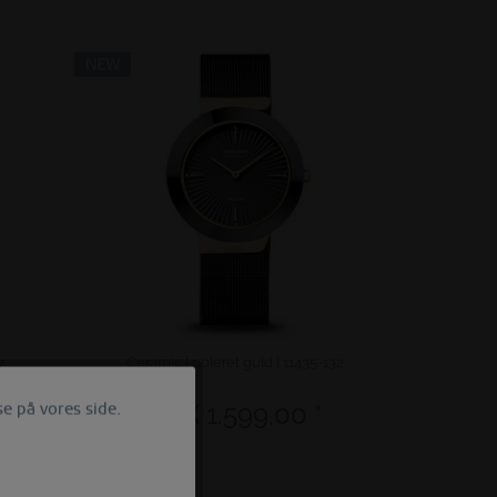
NEW
7
Ceramic | poleret guld | 11435-132
DKK 1.599,00 *
e på vores side.
Aktiv
Inactief