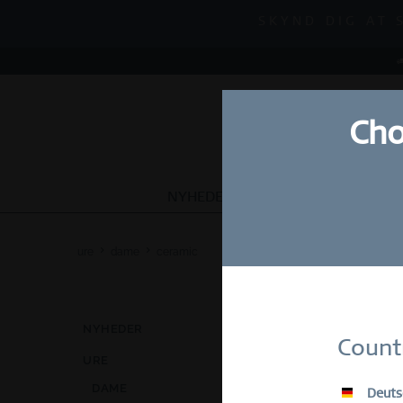
FORÅRSUDSALG |
SKYND DIG AT 
FORÅRSUDSALG |
Cho
NYHEDER
URE
SMYKKER
ure
dame
ceramic
DAME |
NYHEDER
Count
URE
E-Mail
DAME
Deuts