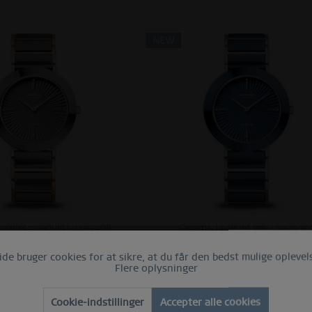
NEW
poleret rosaguld | 11435-768
Ceramic | poleret sølv | 11435-70
K 1.599,00 *
DKK 1.599,00 *
e bruger cookies for at sikre, at du får den bedst mulige oplevels
Flere oplysninger
Cookie-indstillinger
Accepter alle cookies