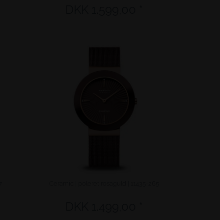
DKK 1.599,00 *
7
Ceramic | poleret rosaguld | 11435-265
DKK 1.499,00 *