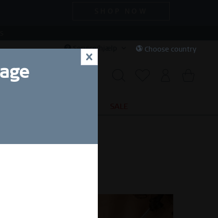
SHOP NOW
S
Service/hjælp
Choose country
x
uage
AL DEALS
MYSTERY BAG
SALE