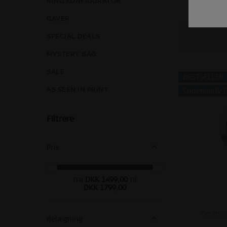
GAVER
SPECIAL DEALS
MYSTERY BAG
SALE
BESTSELLER
AS SEEN IN PRINT
Community F
Filtrere
Pris
fra
DKK 1499,00
til
DKK 1799,00
Ceramic 
Belægning