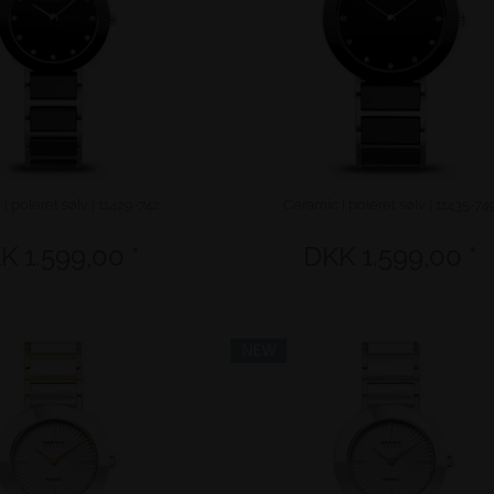
| poleret sølv | 11429-742
Ceramic | poleret sølv | 11435-74
K 1.599,00 *
DKK 1.599,00 *
NEW