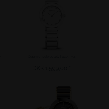
7
Ceramic | poleret sølv | 11429-754
DKK 1.599,00 *