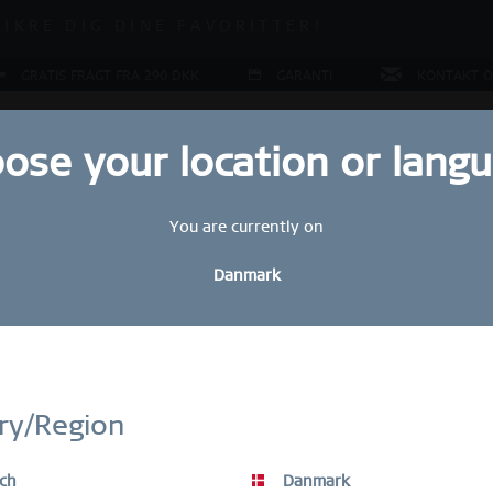
 OP TIL 70 % RABAT LIGE NU!
SIKRE DIG DINE FAVORITTER!
 OP TIL 70 % RABAT LIGE NU!
GRATIS FRAGT FRA 290 DKK
GARANTI
KONTAKT O
ose your location or lang
You are currently on
COLLECTIONS
RING KONFIGURATOR
GAVER
SPECI
Danmark
Hold dig altid opdateret
 CERAMIC COLLECTION
Tilmeld dig vores BERING-nyhedsbrev i dag og få 10 % rabat
ry/Region
SALE-varer er undtaget fra rabatkuponen.
ch
Danmark