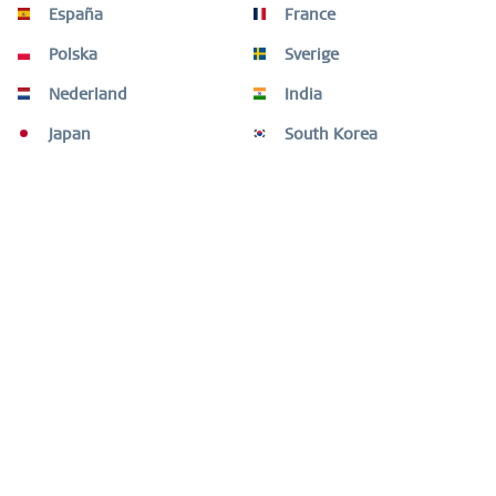
España
France
Shopservice
Polska
Sverige
Informationer
Nederland
India
Japan
South Korea
Nyhedsbrev
* Alle priser inkl. lovpligtig Moms ekskl.
forsendelsesomkostninger
og i
givet fald efterkravsgebyrer, hvis der ikke er andre oplysninger
B2B-AREA
BRUGSVEJLEDNING
FAQ
GARANTI
KONTAKT OS
SERVICE CENTER
VEDLIGEHOLDELSE
FORSENDELSE OG RETURNERINGER
MEDIA & PRESS
© 2026 BERING. ALLE RETTIGHEDER FORBEHOLDES.