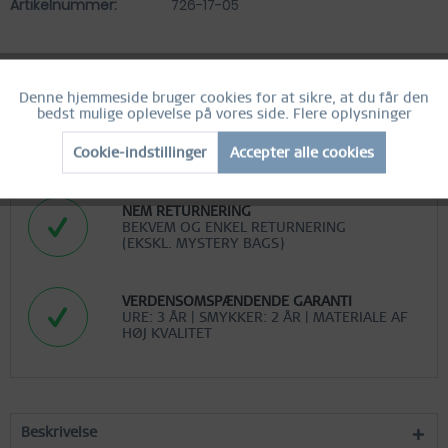
Artikelnummer:
726-17-05
Denne hjemmeside bruger cookies for at sikre, at du får den
Aktiv
Funktionelle
bedst mulige oplevelse på vores side.
Flere oplysninger
GRATIS FRAGT
GRATIS FRAGT VED KØB OVER 290 DKK
Cookie-indstillinger
Accepter alle cookies
Inactief
Marketing
NEM RETURNERING
Inactief
Tracking
BEKVEM OG ENKEL RETURNERING
(EKSKL. MYSTERY BAGS)
Inactief
Personalisering
VERDENSOMSPÆNDENDE GARANTI
URE: 3 ÅR | SMYKKER: 2 ÅR | MATERIALE AF
HØJ KVALITET
Inactief
Service
Beskrivelse