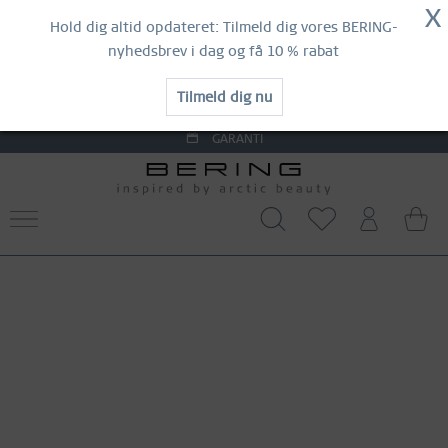
LIGE NU!
X
SKYND DIG AT SIKRE DIG DINE
Hold dig altid opdateret: Tilmeld dig vores BERING-
FAVORITTER!
nyhedsbrev i dag og få 10 % rabat
FORÅRSUDSALG | OP TIL 70 % RABAT
LIGE NU!
SHOP NOW
Tilmeld dig nu
GARANTI
KONTAKT OS
GRATIS FRAGT FRA 290 DKK