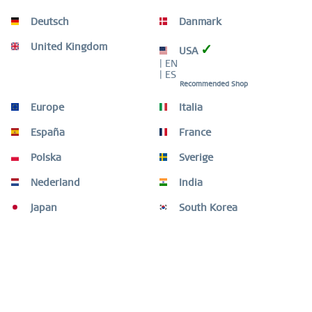
Inactief
Service
Deutsch
Danmark
United Kingdom
✓
USA
| EN
| ES
Recommended Shop
Beskrivelse
Skab dit eget look med elegante og unikke kombinationer.
Europe
Italia
Med ARCTIC SYMPHONY kollektionen har du...
mere
España
France
Størrelsesguide
Polska
Sverige
Størrelsesguide
mehr
Nederland
India
Video
Japan
South Korea
Kunder købte også
Kunder har ligeledes kikket på