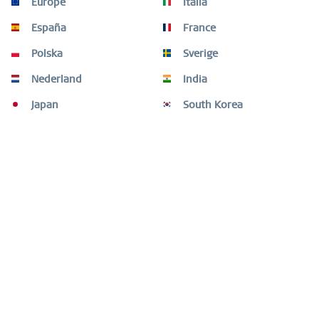
Europe
Italia
Beskrivelse
España
France
Skab dit look med elegante og unikke kombinationer.
ARCTIC SYMPHONY COLLECTION er et kreativt...
mere
Polska
Sverige
Nederland
India
Kunder købte også
Japan
South Korea
Kunder har ligeledes kikket på
Brug for hjælp?
Shopservice
Informationer
Nyhedsbrev