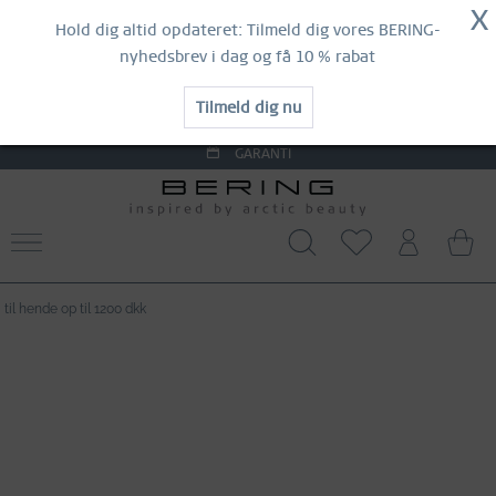
LIGE NU!
X
SKYND DIG AT SIKRE DIG DINE
Hold dig altid opdateret: Tilmeld dig vores BERING-
FAVORITTER!
nyhedsbrev i dag og få 10 % rabat
FORÅRSUDSALG | OP TIL 70 % RABAT
LIGE NU!
SHOP NOW
Tilmeld dig nu
GARANTI
KONTAKT OS
GRATIS FRAGT FRA 290 DKK
til hende op til 1200 dkk