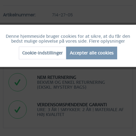
Artikelnummer:
714-27-05
Denne hjemmeside bruger cookies for at sikre, at du får den
Aktiv
Funktionelle
bedst mulige oplevelse på vores side.
Flere oplysninger
GRATIS FRAGT
Cookie-indstillinger
Accepter alle cookies
Inactief
Marketing
GRATIS FRAGT VED KØB OVER 290 DKK
Inactief
Tracking
NEM RETURNERING
BEKVEM OG ENKEL RETURNERING
(EKSKL. MYSTERY BAGS)
Inactief
Personalisering
VERDENSOMSPÆNDENDE GARANTI
Inactief
Service
URE: 3 ÅR | SMYKKER: 2 ÅR | MATERIALE AF
HØJ KVALITET