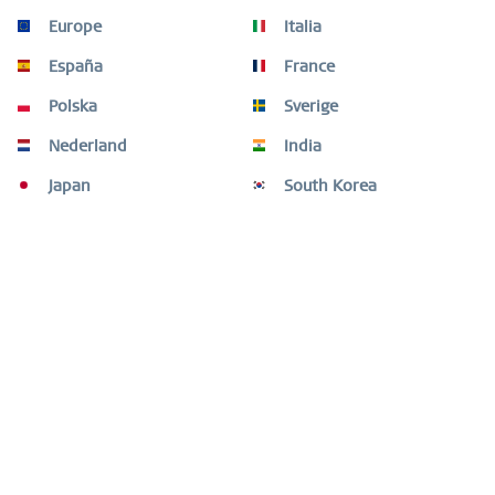
Europe
Italia
España
France
Polska
Sverige
Nederland
India
Sale | gold glänzend | 587-27-X2
Japan
South Korea
Gestalten Sie Ihren Look mit eleganten und einzigartigen
Kombinationen. Die ARCTIC SYMPHONY COLLECTION sorgt
mit ihrer großen Auswahl an atemberaubenden Ringen,
Charms, Halsketten, Armbändern und Ohrringen für ein
kreatives Highlight....
15,00 € *
50,00 € *
-60
BESTSELLER