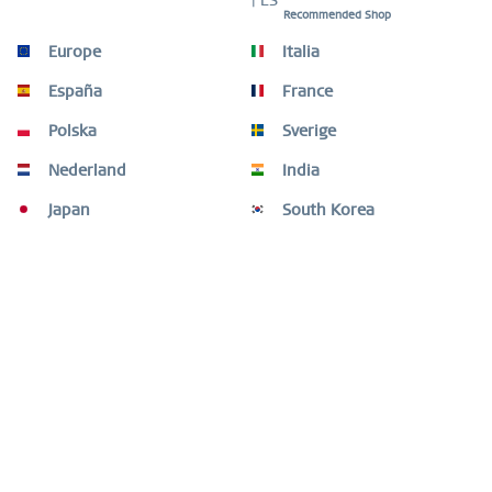
| ES
Recommended Shop
Wie kann ich etwas umtauschen oder zurückschicken?
Europe
Italia
España
France
Polska
Sverige
Nederland
India
DU FINDEST NICHT WAS DU SUCHST? 
KONTAKTIERE UNS GERNE!
Japan
South Korea
KONTAKT
Fragen oder Hilfe benötigt?
Shop Service
Informationen