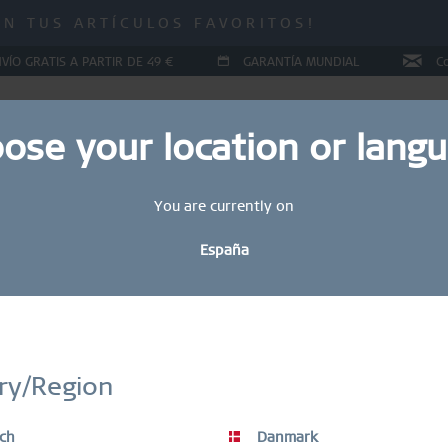
 ¡HASTA UN 70 % DE DESCUENTO!
IN TUS ARTÍCULOS FAVORITOS!
 ¡HASTA UN 70 % DE DESCUENTO!
VÍO GRATIS A PARTIR DE 49 €
GARANTÍA MUNDIAL
C
ose your location or lang
You are currently on
YAS
COLLECTIONS
RING CONFIGURATOR
REGALOS
España
STAY UP TO DATE
S PARA MUJERES
bete hoy mismo a nuestro boletín informativo BERING y obtén un 
ry/Region
descuento.
Los artículos en OFERTA están excluidos del descuento del vale.
ch
Danmark