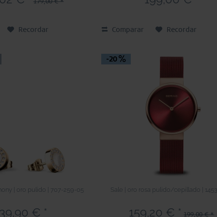
179,00 € *
Recordar
Comparar
Recordar
-20
ony | oro pulido | 707-259-05
Sale | oro rosa pulido/cepillado | 145
39,90 € *
159,20 € *
199,00 € *