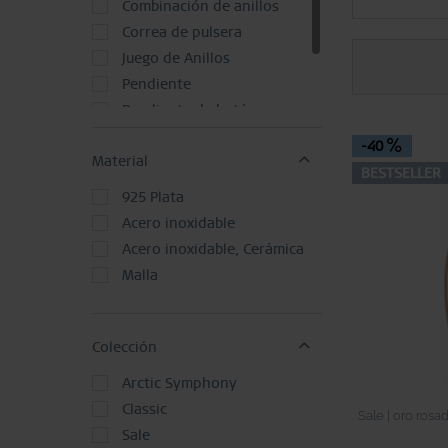
Combinación de anillos
Correa de pulsera
Juego de Anillos
Pendiente
Pendiente de botón
Pulsera y Colgante
-40
Material
Reloj
BESTSELLER
925 Plata
Acero inoxidable
Acero inoxidable, Cerámica
Malla
Colección
Arctic Symphony
Classic
Sale | oro rosa
Sale