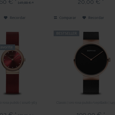
60 € *
20,00 € *
149,00 € *
Recordar
Comparar
Recordar
BESTSELLER
avorite
ro rosa pulido | 10126-363
Classic | oro rosa pulido/cepillado | 1
02 € *
199,00 € *