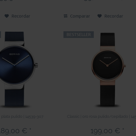
Recordar
Comparar
Recordar
BESTSELLER
| plata pulido | 14539-307
Classic | oro rosa pulido/cepillado | 14
189,00 € *
199,00 € *