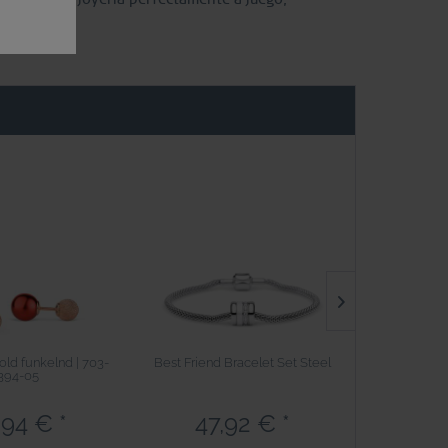
gold funkelnd | 703-
Best Friend Bracelet Set Steel
Sale | silbe
394-05
,94 € *
47,92 € *
101