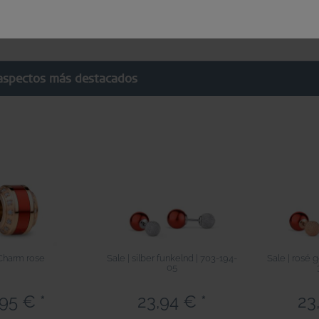
una caja de alta calidad.
aspectos más destacados
Charm rose
Sale | silber funkelnd | 703-194-
Sale | rosé 
05
,95 € *
23,94 € *
23