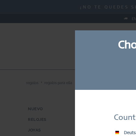
MID-SEASON SALE |
¡NO TE QUEDES S
MID-SEASON SALE |
EN
Cho
NUEVO
RELOJES
JO
regalos
regalos para ella
REGALO
NUEVO
Suscrí
Count
RELOJES
JOYAS
Deuts