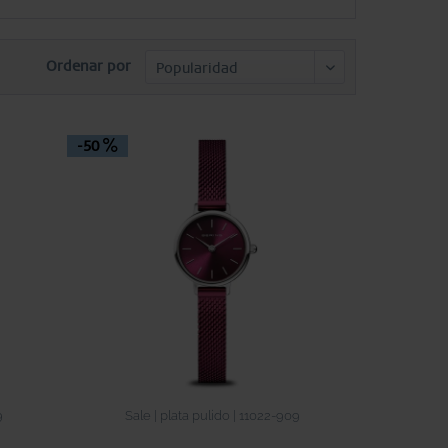
Ordenar por
-50
9
Sale | plata pulido | 11022-909