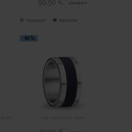
99,50 € *
199,00 € *
Comparar
Recordar
-50
4539-166
Sale | plata pulido | Reno
29,95 € *