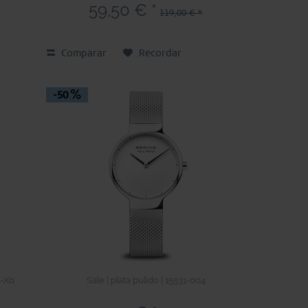
59,50 € *
119,00 € *
Comparar
Recordar
-50
0-X0
Sale | plata pulido | 15531-004