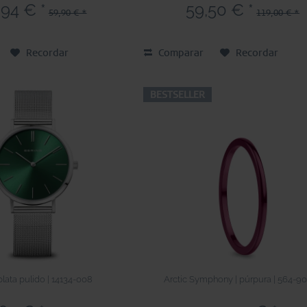
,94 € *
59,50 € *
59,90 € *
119,00 € *
Recordar
Comparar
Recordar
BESTSELLER
 plata pulido | 14134-008
Arctic Symphony | púrpura | 564-9