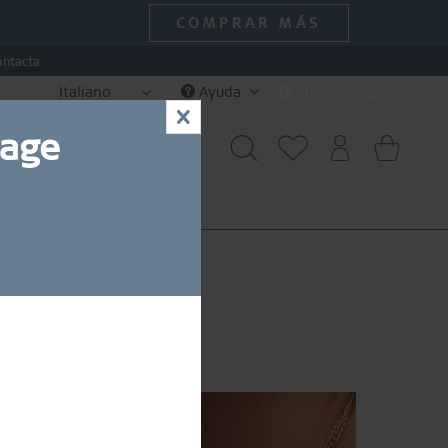
COMPRAR MÁS
ontacta
Italiano
Ayuda
Choose country
x
uage
SPECIAL DEALS
SALE
10 % de