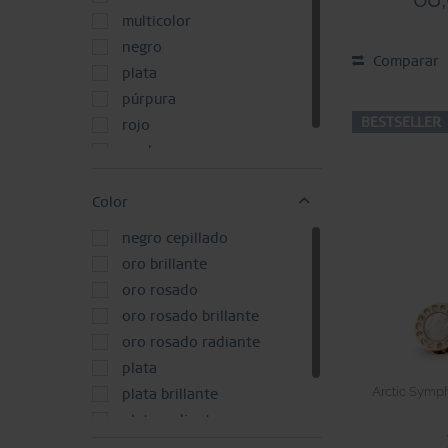
multicolor
negro
Comparar
plata
púrpura
BESTSELLER
rojo
verde
Color
negro cepillado
oro brillante
oro rosado
oro rosado brillante
oro rosado radiante
plata
Arctic Symph
plata brillante
plata radiante
púrpura