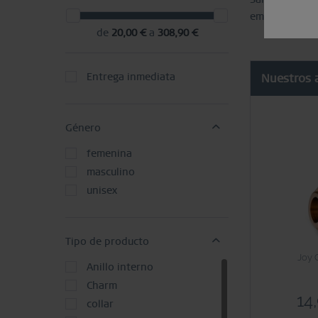
embalados en 
de
20,00 €
a
308,90 €
Entrega inmediata
Nuestros 
Género
femenina
masculino
unisex
Tipo de producto
Joy 
Anillo interno
Charm
14
collar