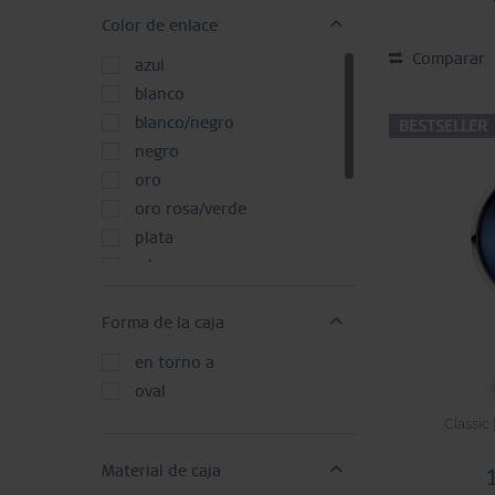
Color de enlace
Comparar
azul
blanco
blanco/negro
BESTSELLER
negro
oro
oro rosa/verde
plata
púrpura
púrpura/blanco
Forma de la caja
rojo
rojo/blanco
en torno a
verde/blanco
oval
Classic 
Material de caja