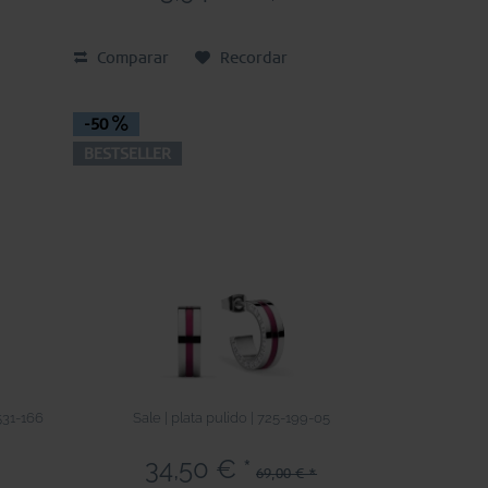
Comparar
Recordar
-50
BESTSELLER
531-166
Sale | plata pulido | 725-199-05
34,50 € *
69,00 € *