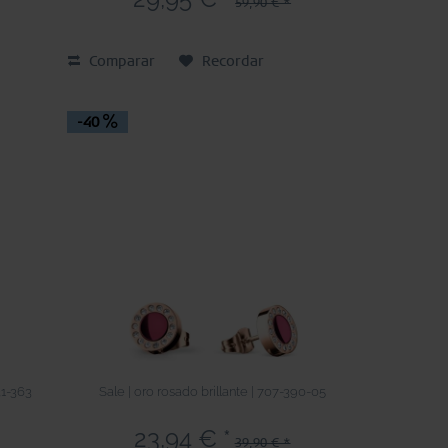
59,90 € *
Comparar
Recordar
-40
31-363
Sale | oro rosado brillante | 707-390-05
23,94 € *
39,90 € *