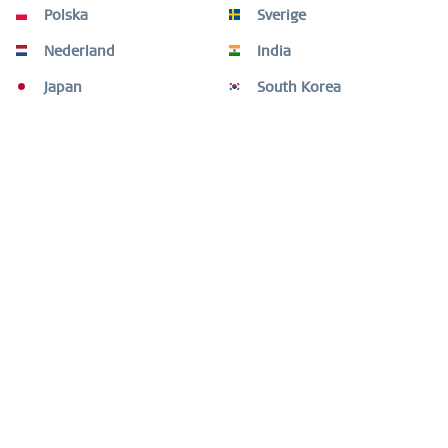
Polska
Sverige
Nederland
India
Classic | oro pulido | 19126-734-GWP
Japan
South Korea
189,00 € *
Recordar
BESTSELLER