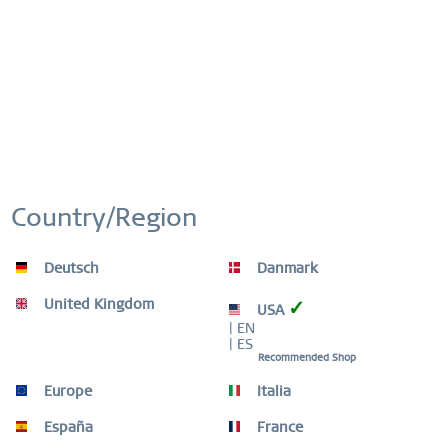
Recordar
30€ gespart
Country/Region
Deutsch
Danmark
United Kingdom
✓
USA
| EN
| ES
Recommended Shop
Europe
Italia
España
France