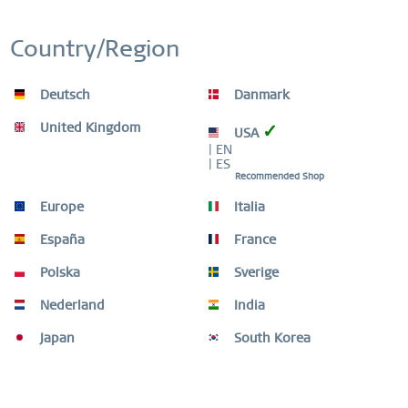
Country/Region
Solar | gris pulido/cepillado | 14442-777
Deutsch
Danmark
269,00 € *
United Kingdom
✓
USA
| EN
| ES
Recordar
Recommended Shop
Europe
Italia
BESTSELLER
España
France
Polska
Sverige
Nederland
India
Japan
South Korea