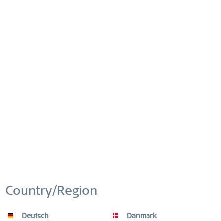
Comparar
Recordar
N.º artículo:
583-111-X2
ENVÍO GRATUITO
ENVÍO GRATIS EN PEDIDOS DESDE 49 €
DEVOLUCIÓN FÁCIL
DEVOLUCIONES CÓMODAS Y SENCILLAS
(CAJAS SORPRESA NO)
GARANTÍA MUNDIAL
Country/Region
RELOJES: 3 AÑOS | ADORNOS: 2 AÑOS |
MATERIAL DE ALTA CALIDAD
Deutsch
Danmark