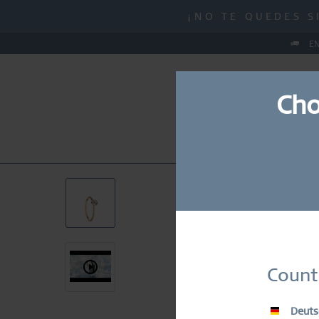
MID-SEASON SALE |
¡NO TE QUEDES S
MID-SEASON SALE |
EN
Cho
NUEVO
RELOJES
JO
Suscrí
Count
Deuts