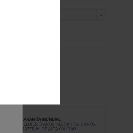
maño:
Comparar
Recordar
artículo:
562-27-X0
p in
GARANTÍA MUNDIAL
RELOJES: 3 AÑOS | ADORNOS: 2 AÑOS |
MATERIAL DE ALTA CALIDAD