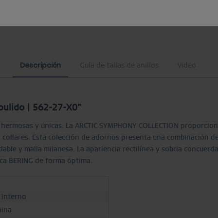
Descripción
Guía de tallas de anillos
Video
pulido | 562-27-X0"
es hermosas y únicas. La ARCTIC SYMPHONY COLLECTION proporciona
 y collares. Esta colección de adornos presenta una combinación d
dable y malla milanesa. La apariencia rectilínea y sobria concuerda
rca BERING de forma óptima.
o interno
ina