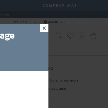
COMPRAR MÁS
ontacta
Italiano
Ayuda
Choose country
x
uage
SPECIAL DEALS
SALE
e | oro pulido | 562-27-X0
5,00 € *
30,00 € *
(50% Guardado)
10 % de
Envío gratuito en pedidos superiores a 49 €
ía de tallas de anillos