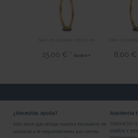
Sale | oro cepillado | 560-72-X0
Sale | oro cepil
15,00 € *
8,00 € 
30,00 € *
¿Necesitas ayuda?
Asistencia t
CONTACTO C
Solo tiene que utilizar nuestro formulario de
ENVÍOS Y DE
contacto y le responderemos por correo