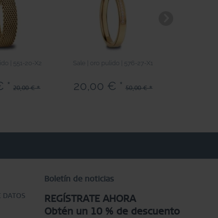
lido | 551-20-X2
Sale | oro pulido | 576-27-X1
Sale | oro ra
€ *
20,00 € *
18,00 
20,00 € *
50,00 € *
Boletín de noticias
E DATOS
REGÍSTRATE AHORA
Obtén un 10 % de descuento