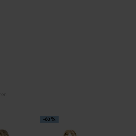
eron
-60
-40