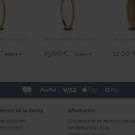
lado | 562-21-X0
Sale | oro radiante | 561-29-X0
Sale | oro pu
*
15,00 € *
12,00 
20,00 € *
25,00 € *
écnica de la tienda
Información
ON NOSOTRO
DECLARACIÓN DE PROTECCIÓN D
VOLUCIONES
INFORMACIÓN LEGAL