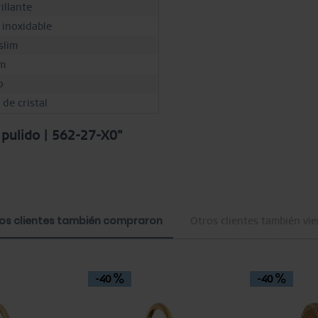
illante
 inoxidable
slim
m
o
 de cristal
 pulido | 562-27-X0"
os clientes también compraron
Otros clientes también vi
-40
-40