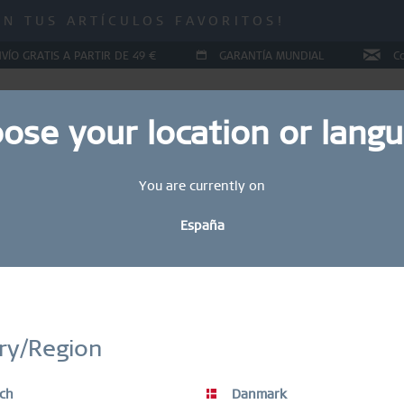
 ¡HASTA UN 70 % DE DESCUENTO!
IN TUS ARTÍCULOS FAVORITOS!
 ¡HASTA UN 70 % DE DESCUENTO!
VÍO GRATIS A PARTIR DE 49 €
GARANTÍA MUNDIAL
C
ose your location or lang
You are currently on
YAS
COLLECTIONS
RING CONFIGURATOR
REGALOS
España
Sal
1
STAY UP TO DATE
bete hoy mismo a nuestro boletín informativo BERING y obtén un 
ry/Region
descuento.
Los artículos en OFERTA están excluidos del descuento del vale.
Gu
ch
Danmark