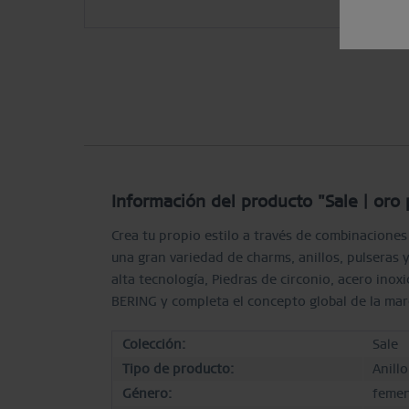
Información del producto "Sale | oro 
Crea tu propio estilo a través de combinacion
una gran variedad de charms, anillos, pulseras
alta tecnología, Piedras de circonio, acero inoxi
BERING y completa el concepto global de la ma
Colección:
Sale
Tipo de producto:
Anill
Género:
femen