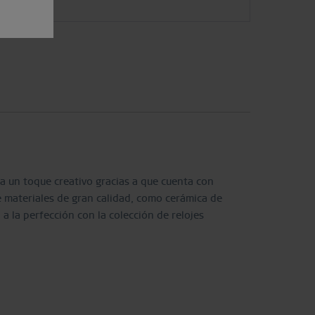
 un toque creativo gracias a que cuenta con
e materiales de gran calidad, como cerámica de
 a la perfección con la colección de relojes