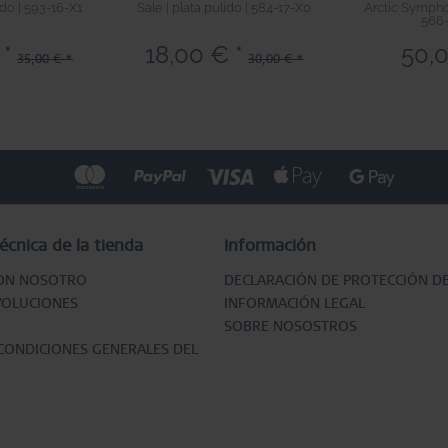
ido | 593-16-X1
Sale | plata pulido | 584-17-X0
Arctic Symphon
566
 *
18,00 € *
50,0
35,00 € *
30,00 € *
écnica de la tienda
Información
ON NOSOTRO
DECLARACIÓN DE PROTECCIÓN D
VOLUCIONES
INFORMACIÓN LEGAL
SOBRE NOSOSTROS
CONDICIONES GENERALES DEL