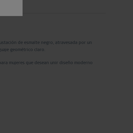
crustación de esmalte negro, atravesada por un
uaje geométrico claro.
a para mujeres que desean unir diseño moderno