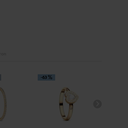
eron
-63
-60