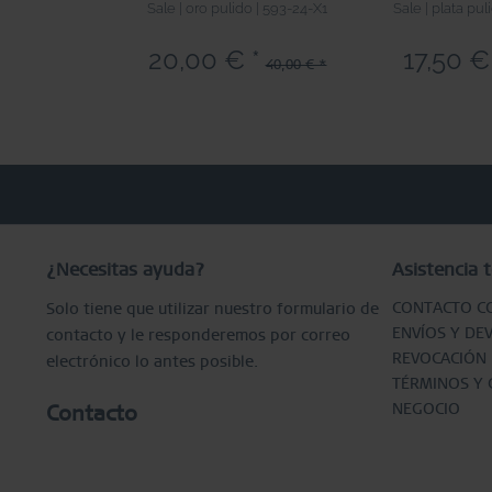
Sale | oro pulido | 593-24-X1
Sale | plata pul
20,00 € *
17,50 €
40,00 € *
¿Necesitas ayuda?
Asistencia t
CONTACTO C
Solo tiene que utilizar nuestro formulario de
ENVÍOS Y DE
contacto y le responderemos por correo
REVOCACIÓN
electrónico lo antes posible.
TÉRMINOS Y 
NEGOCIO
Contacto