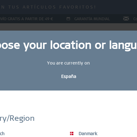
 ¡HASTA UN 70 % DE DESCUENTO!
IN TUS ARTÍCULOS FAVORITOS!
 ¡HASTA UN 70 % DE DESCUENTO!
VÍO GRATIS A PARTIR DE 49 €
GARANTÍA MUNDIAL
C
ose your location or lang
You are currently on
YAS
COLLECTIONS
RING CONFIGURATOR
REGALOS
España
Sal
2
STAY UP TO DATE
bete hoy mismo a nuestro boletín informativo BERING y obtén un 
ry/Region
descuento.
Los artículos en OFERTA están excluidos del descuento del vale.
Gu
ch
Danmark