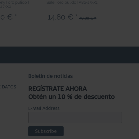
y | oro pulido |
Sale | oro pulido | 582-25-X1
Sale | oro p
-27-X0
0 € *
14,80 € *
20,00 
40,00 € *
Boletín de noticias
E DATOS
REGÍSTRATE AHORA
Obtén un 10 % de descuento
E-Mail Address