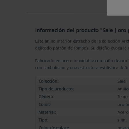
Información del producto "Sale | oro 
Este anillo interior estrecho de la colección A
delicado patrón de rombos. Su diseño evoca la 
Fabricado en acero inoxidable con baño de oro 
con simbolismo y una estructura estilística defi
Colección:
Sale
Tipo de producto:
Anill
Género:
femen
Color:
oro br
Material:
Acero
Tipo:
slim
Color de enlace:
negro