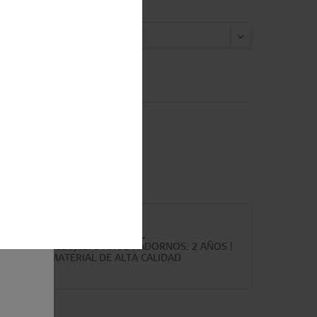
maño:
Comparar
Recordar
artículo:
593-26-X1
p in
GARANTÍA MUNDIAL
RELOJES: 3 AÑOS | ADORNOS: 2 AÑOS |
MATERIAL DE ALTA CALIDAD