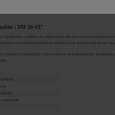
Descripción
Guía de tallas de anillos
pulido | 593-26-X1"
rctic Symphony combina el cálido brillo del oro con una intensa in
quietud y la profundidad de la noche ártica, enmarcada en un leng
IP y esmalte translúcido, este anillo es una declaración poderos
nida.
o interno
ina
illante
 inoxidable