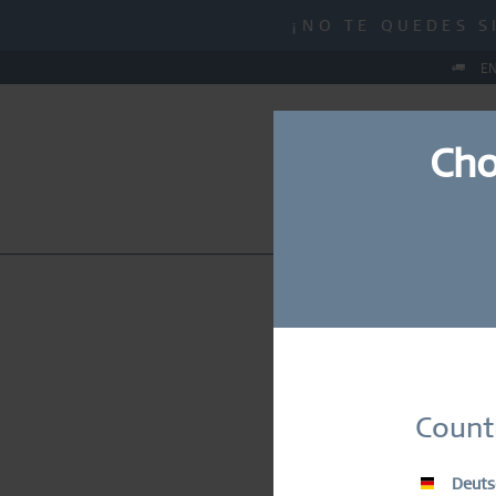
MID-SEASON SALE |
¡NO TE QUEDES S
MID-SEASON SALE |
EN
Cho
NUEVO
RELOJES
JO
Suscrí
Count
Deuts