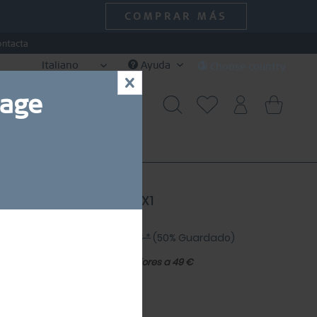
COMPRAR MÁS
ontacta
Italiano
Ayuda
Choose country
x
uage
SPECIAL DEALS
SALE
e | oro pulido | 593-26-X1
0,00 € *
40,00 € *
(50% Guardado)
10 % de
Envío gratuito en pedidos superiores a 49 €
ía de tallas de anillos