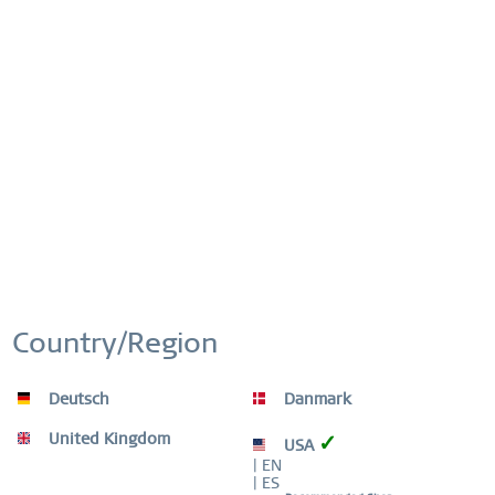
N.º artículo:
727-29-05
ENVÍO GRATUITO
ENVÍO GRATIS EN PEDIDOS DESDE 49 €
DEVOLUCIÓN FÁCIL
DEVOLUCIONES CÓMODAS Y SENCILLAS
(CAJAS SORPRESA NO)
Country/Region
GARANTÍA MUNDIAL
RELOJES: 3 AÑOS | ADORNOS: 2 AÑOS |
MATERIAL DE ALTA CALIDAD
Deutsch
Danmark
United Kingdom
✓
USA
| EN
| ES