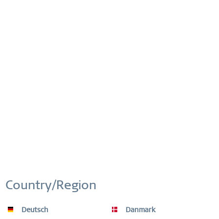
N.º artículo:
701-310-05
ENVÍO GRATUITO
ENVÍO GRATIS EN PEDIDOS DESDE 49 €
DEVOLUCIÓN FÁCIL
DEVOLUCIONES CÓMODAS Y SENCILLAS
(CAJAS SORPRESA NO)
Country/Region
GARANTÍA MUNDIAL
RELOJES: 3 AÑOS | ADORNOS: 2 AÑOS |
MATERIAL DE ALTA CALIDAD
Deutsch
Danmark