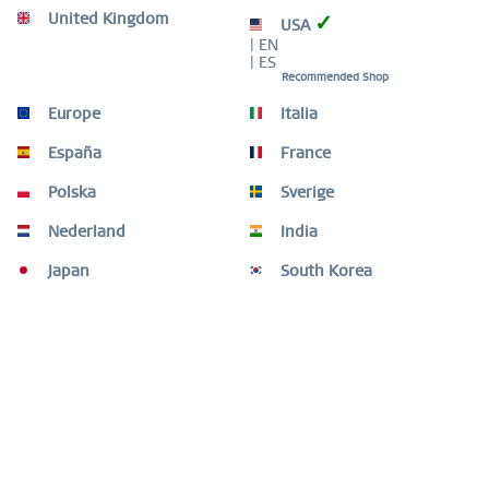
United Kingdom
✓
USA
| EN
| ES
Recommended Shop
Europe
Italia
Descripción
España
France
Estos pendientes de botón de BERING combinan estética
contemporánea con innovación. En el...
más
Polska
Sverige
Otros clientes también compraron
Nederland
India
Japan
South Korea
Otros clientes también vieron
¿Necesitas ayuda?
Asistencia técnica de la tienda