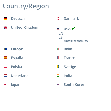
Country/Region
GARANTÍA MUNDIAL
RELOJES: 3 AÑOS | ADORNOS: 2 AÑOS |
MATERIAL DE ALTA CALIDAD
Deutsch
Danmark
United Kingdom
✓
USA
| EN
| ES
Recommended Shop
Descripción
Europe
Italia
Claridad con carácter – BERING Classic con un diseño
deportivo y elegante. Este reloj para...
más
España
France
Polska
Sverige
Guia de tallas
Nederland
India
Guia de tallas
mehr
Japan
South Korea
Otros clientes también compraron
Otros clientes también vieron