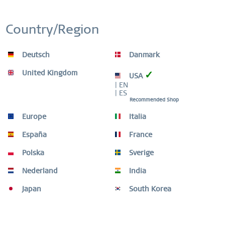
GARANTÍA MUNDIAL
RELOJES: 3 AÑOS | ADORNOS: 2 AÑOS |
Country/Region
MATERIAL DE ALTA CALIDAD
Deutsch
Danmark
United Kingdom
✓
USA
| EN
| ES
Descripción
Recommended Shop
Este reloj de mujer BERING de la colección Sale es un
Europe
Italia
símbolo de sofisticación silenciosa, tan...
más
España
France
Guia de tallas
Polska
Sverige
Guia de tallas
mehr
Nederland
India
Otros clientes también compraron
Japan
South Korea
Otros clientes también vieron