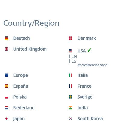
RELOJES: 3 AÑOS | ADORNOS: 2 AÑOS |
MATERIAL DE ALTA CALIDAD
Country/Region
Deutsch
Danmark
Descripción
United Kingdom
✓
USA
| EN
Este anillo interior ultraestrecho de aluminio anodizado en
| ES
verde representa el color en su...
más
Recommended Shop
Europe
Italia
Guía de tallas de anillos
Guía de tallas de anillos
mehr
España
France
Polska
Sverige
Video
Nederland
India
Productos similares
Japan
South Korea
Otros clientes también compraron