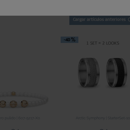
Cargar artículos anteriores
-40
oro pulido | 607-5217-X0
Arctic Symphony | StarterSet-10