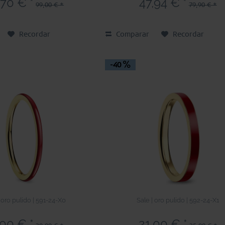
,70 € *
47,94 € *
99,00 € *
79,90 € *
Recordar
Comparar
Recordar
-40
 oro pulido | 591-24-X0
Sale | oro pulido | 592-24-X1
,00 € *
21,00 € *