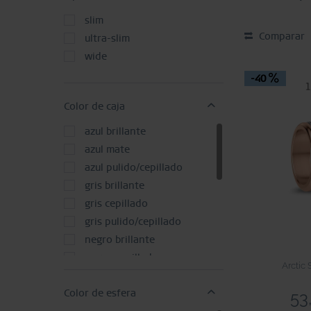
38 mm
slim
39 mm
Comparar
ultra-slim
40 mm
wide
41 mm
-40
42 mm
96 mm
Color de caja
azul brillante
azul mate
azul pulido/cepillado
gris brillante
gris cepillado
gris pulido/cepillado
negro brillante
negro cepillado
Arctic
negro mate
53
Color de esfera
negro pulido/cepillado