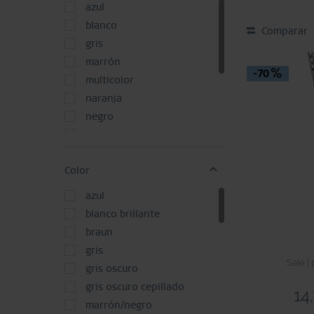
oro brillante
azul
oro pulido/cepillado
blanco
Comparar
oro rosa pulido
gris
oro rosa pulido/cepillado
marrón
-70
plata brillante
multicolor
plata cepillada
naranja
plata pulido/cepillado
negro
oro
plata
Color
púrpura
rojo
azul
rosa
blanco brillante
verde
braun
gris
Sale |
gris oscuro
gris oscuro cepillado
14
marrón/negro