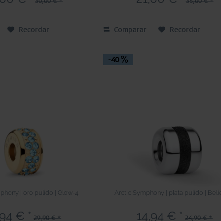
30,00 € *
35,00 € *
Recordar
Comparar
Recordar
-40
phony | oro pulido | Glow-4
Arctic Symphony | plata pulido | Beli
,94 € *
14,94 € *
29,90 € *
24,90 € *