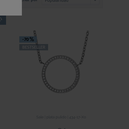
-70
BESTSELLER
Sale | plata pulido | 434-17-X0