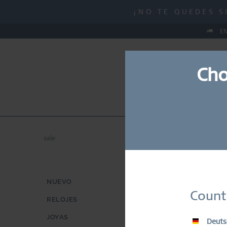
MID-SEASON SALE |
¡NO TE QUEDES S
MID-SEASON SALE |
EN
Cho
NUEVO
RELOJES
JO
sale
SALE
NUEVO
Suscrí
Count
RELOJES
Diseños selec
JOYAS
Deuts