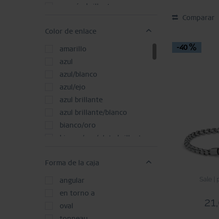
marrón brillante
Comparar
marrón radiante
Color de enlace
negro
negro brillante
-40
amarillo
negro brillante
azul
negro cepillado
azul/blanco
oro
azul/ejo
oro brillante
azul brillante
oro cepillado
azul brillante/blanco
oro radiante
bianco/oro
oro rosado
bianco/oro/plata brillante
oro rosado brillante
blanco
oro rosado cepillado
Forma de la caja
blanco/amarillo
oro rosado radiante
blanco/negro
Sale | 
angular
plata
blanco/plata
en torno a
21
plata brillante
gris oscuro
oval
plata cepillada
marrón
tonneau