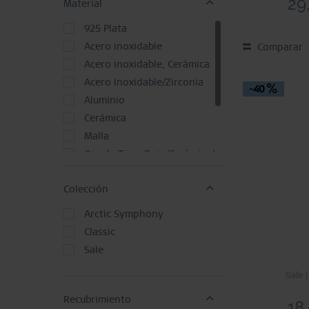
29
Material
Juego de Joyas
Pendiente
925 Plata
Pendiente de botón
Acero inoxidable
Comparar
Pulsera y Colgante
Acero inoxidable, Cerámica
Reloj
Acero Inoxidable/Zirconia
-40
Aluminio
Cerámica
Malla
Ojo de Tigre Rojo/Cerámica/Acero Inoxidable
Ojo de Tigre Rojo/Piedra de Lava/Cerámica/Acero Inoxidable
Colección
Piel de becerro
Sodalita/Acero Inoxidable
Arctic Symphony
Classic
Sale
Sale |
Recubrimiento
18