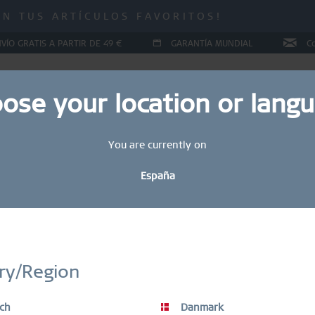
 ¡HASTA UN 70 % DE DESCUENTO!
IN TUS ARTÍCULOS FAVORITOS!
 ¡HASTA UN 70 % DE DESCUENTO!
VÍO GRATIS A PARTIR DE 49 €
GARANTÍA MUNDIAL
C
ose your location or lang
You are currently on
YAS
COLLECTIONS
RING CONFIGURATOR
REGALOS
España
STAY UP TO DATE
bete hoy mismo a nuestro boletín informativo BERING y obtén un 
ry/Region
descuento.
cionados a precios especiales, que ofrecen una elegancia atempora
Los artículos en OFERTA están excluidos del descuento del vale.
ch
Danmark