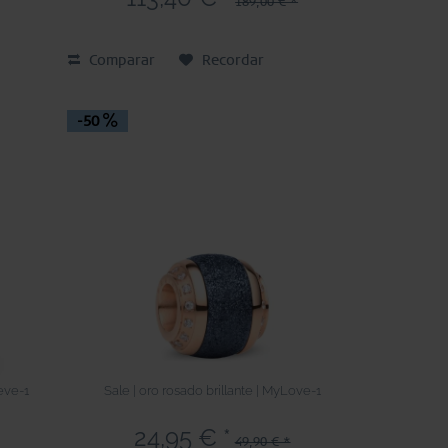
189,00 € *
Comparar
Recordar
-50
eve-1
Sale | oro rosado brillante | MyLove-1
24,95 € *
49,90 € *