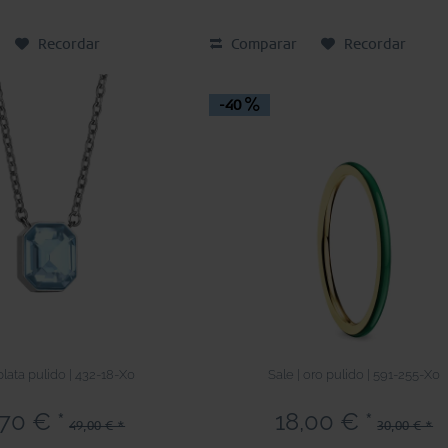
Recordar
Comparar
Recordar
-40
 plata pulido | 432-18-X0
Sale | oro pulido | 591-255-X0
,70 € *
18,00 € *
49,00 € *
30,00 € *