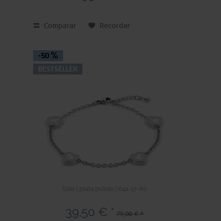
Comparar
Recordar
-50
BESTSELLER
Sale | plata pulido | 641-17-X0
39,50 € *
79,00 € *