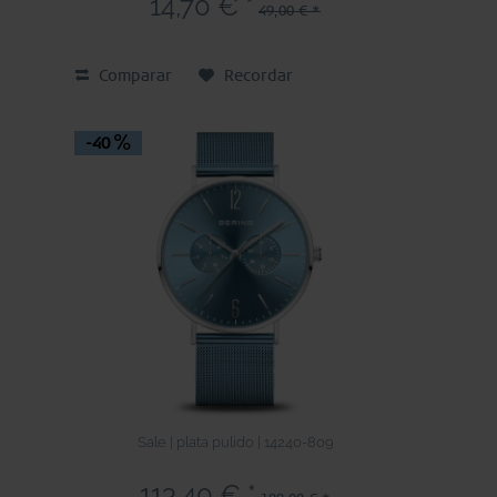
14,70 € *
49,00 € *
Comparar
Recordar
-40
Sale | plata pulido | 14240-809
113,40 € *