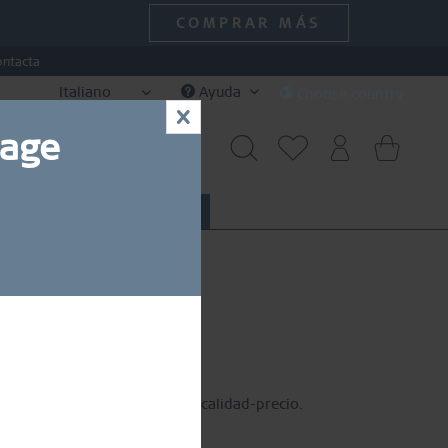
COMPRAR MÁS
ontacta
Italiano
Ayuda
Choose country
x
uage
SPECIAL DEALS
SALE
10 % de
l con una excelente relación calidad-precio.