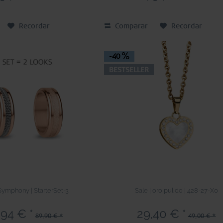
Recordar
Comparar
Recordar
-40
BESTSELLER
 Symphony | StarterSet-3
Sale | oro pulido | 428-27-X0
,94 € *
29,40 € *
89,90 € *
49,00 € *