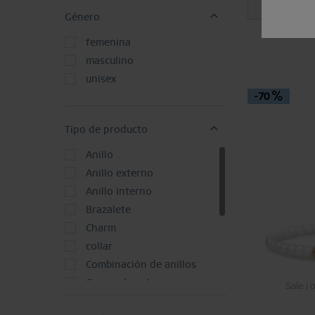
Género
femenina
masculino
unisex
-70
Tipo de producto
Anillo
Anillo externo
Anillo interno
Brazalete
Charm
collar
Combinación de anillos
Correa de pulsera
Sale | 
Juego de Anillos