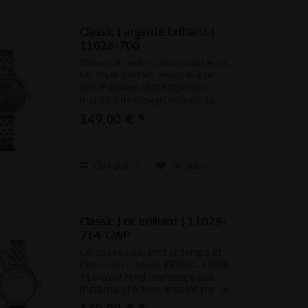
Classic | argenté brilliant |
11028-700
Classique, sobre, mais captivant.
Un style parfait, associé à un
minimalisme contemporain.
Inspirée du design danois, la
COLLECTION CLASSIQUE constitue
149,00 € *
un ensemble de pièces
d’horlogerie unique, qui
soulignent parfaitement un
style...
Comparer
Se souv.
Classic | or brilliant | 11028-
714-GWP
Un cadeau qui unit le temps et
l’émotion – le set BERING 11028-
714-GWP rend hommage aux
instants précieux. Inspiré par la
beauté pure de l’Arctique, cet