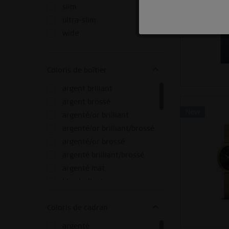
35 mm
slim
36 mm
Marketing
ultra-slim
37 mm
wide
38 mm
Tracking
39 mm
40 mm
Coloris de boîtier
Personnalisation
41 mm
argent brillant
42 mm
argent brossé
43 mm
Service
New
argenté/or brilliant
96 mm
argenté/or brilliant/brossé
argenté/or brossé
argenté brilliant/brossé
argenté mat
bleu brillant
bleu brilliant/brossé
Coloris de cadran
bleu mat
brossé bleu
argenté