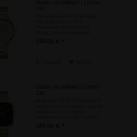
Classic | or brilliant | 15634-
734
Une touche de clarté arctique
capturée dans un doré
chaleureux – cette montre
BERING incarne l’élégance
intemporelle avec une finesse
199,00 € *
remarquable. Le boîtier en acier
inoxydable doré poli s’intègre
harmonieusement à un bracelet
à...
Comparer
Se souv.
Classic | or brilliant | 12532-
732
La BERING 12532-732 revisite le
minimalisme scandinave avec un
boîtier carré aux angles
subtilement arrondis, à la fois
moderne et élégant. Le boîtier
189,00 € *
doré met en valeur un cadran
noir profond, créant un