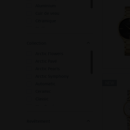
Montre
Aluminium
Sangle
Cuir de veau
Céramique
Maille
Oeil de Tigre Rouge/Céramique/Acier Inoxydable
Collection
Oeil de Tigre Rouge/Pierre de Lave/Céramique/Acier Inoxydable
Sodalite/Acier Inoxydable
Arctic Flowers
Arctic Pavé
Arctic Pearls
Arctic Symphony
NEW
Automatic
Ceramic
Classic
Max René
Pebble
Revêtement
Polar Animals
Radio controlled