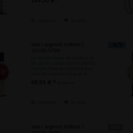
149,00 € *
cadran argenté épuré, empreint
de clarté et d’harmonie. De fines
aiguilles dorées...
Comparer
Se souv.
Sale | argenté brilliant |
-30
10129-5799
Un jeu fascinant de couleurs et
de clarté – cette montre BERING
capture l’énergie vibrante d’un
lever de soleil arctique et la
traduit en un design moderne et
69,93 € *
99,90 € *
minimaliste. Le cadran rouge
intensément brossé attire
immédiatement le...
Comparer
Se souv.
Sale | argenté brilliant |
NEW
10129-7699