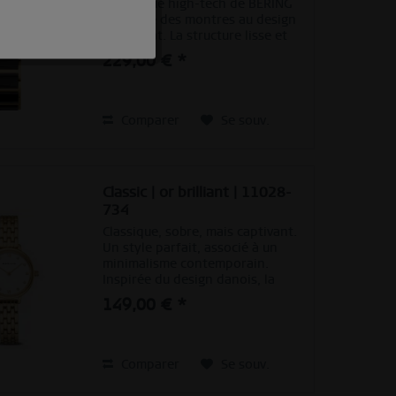
céramique high-tech de BERING
présente des montres au design
Inactif
extra-plat. La structure lisse et
fluide de la surface du matériau
229,00 € *
se marie idéalement avec le
Inactif
design extra-plat des montres.
Le résultat : la...
Comparer
Se souv.
Inactif
Inactif
Classic | or brilliant | 11028-
734
Classique, sobre, mais captivant.
Un style parfait, associé à un
minimalisme contemporain.
Inspirée du design danois, la
COLLECTION CLASSIQUE constitue
149,00 € *
un ensemble de pièces
d’horlogerie unique, qui
soulignent parfaitement un
style...
Comparer
Se souv.