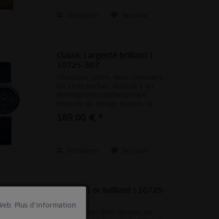
contraste raffiné. Les index
fins...
Comparer
Se souv.
Classic | argenté brilliant |
10725-307
Classique, sobre, mais captivant.
Un style parfait, associé à un
minimalisme contemporain.
Inspirée du design danois, la
COLLECTION CLASSIQUE constitue
189,00 € *
un ensemble de pièces
d’horlogerie unique, qui
soulignent parfaitement un
style...
Comparer
Se souv.
Ceramic | or brilliant | 10725-
732
 Web.
Plus d'information
actif
La collection Slim Ceramic en