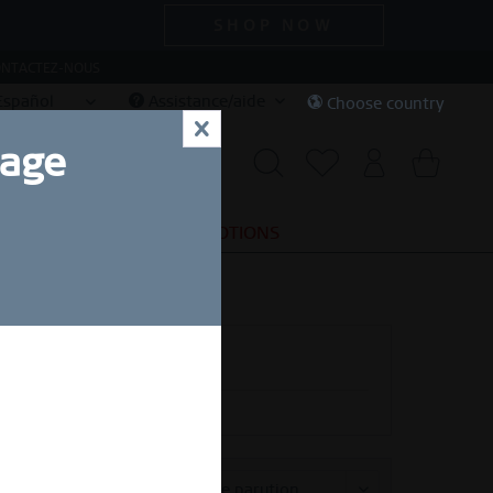
SHOP NOW
NTACTEZ-NOUS
Español
Assistance/aide
Choose country
x
uage
SPECIAL DEALS
PROMOTIONS
 d'une
Tri :