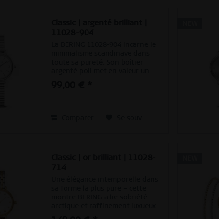
Classic | argenté brilliant |
NEW
11028-904
La BERING 11028-904 incarne le
minimalisme scandinave dans
toute sa pureté. Son boîtier
argenté poli met en valeur un
cadran en nacre blanche aux
99,00 € *
reflets délicats, complété par des
index fins et des chiffres
élégamment placés à 12, 3, 6...
Comparer
Se souv.
Classic | or brilliant | 11028-
NEW
714
Une élégance intemporelle dans
sa forme la plus pure – cette
montre BERING allie sobriété
arctique et raffinement luxueux.
Le boîtier doré encadre un