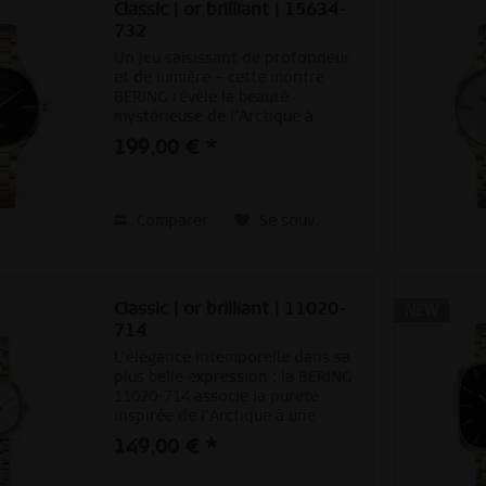
Classic | or brilliant | 15634-
732
Un jeu saisissant de profondeur
et de lumière – cette montre
BERING révèle la beauté
mystérieuse de l’Arctique à
travers un contraste noir et
199,00 € *
doré. Le boîtier en acier
inoxydable doré, associé à un
bracelet assorti, dégage chaleur
et...
Comparer
Se souv.
Classic | or brilliant | 11020-
NEW
714
L’élégance intemporelle dans sa
plus belle expression : la BERING
11020-714 associe la pureté
inspirée de l’Arctique à une
sophistication féminine grâce à
149,00 € *
une harmonieuse combinaison de
tons argentés et dorés. Son