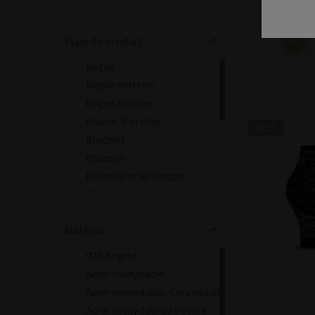
190 mm
200 mm
210 mm
Type de produit
220 mm
Bague
450 mm
Bague externe
500 mm
Bague interne
600 mm
Boucle d'oreille
NEW
800 mm
Bracelet
57 mm Ø
Bracelet
62 mm Ø
Bracelet et Breloque
Charm
Clou d'oreille
Matériau
Collier
collier & charm
925 Argent
Combinaison d'anneaux
Acier inoxydable
Ensemble de Bagues
Acier inoxydable, Céramique
Ensemble de Bijoux
Acier Inoxydable/Zirconia