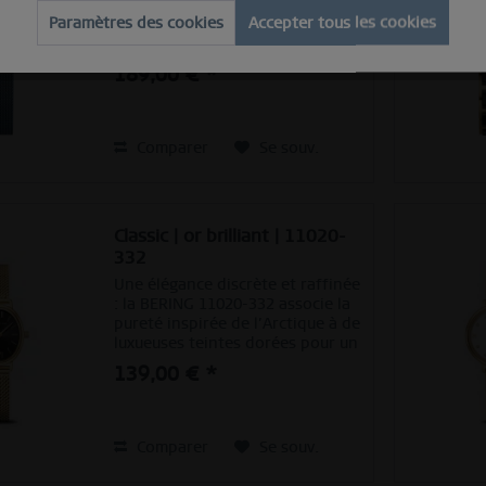
Un style parfait, associé à un
Paramètres des cookies
Accepter tous les cookies
minimalisme contemporain.
Inspirée du design danois, la
COLLECTION CLASSIQUE constitue
189,00 € *
un ensemble de pièces
d’horlogerie unique, qui
soulignent parfaitement un
style...
Comparer
Se souv.
Classic | or brilliant | 11020-
332
Une élégance discrète et raffinée
: la BERING 11020-332 associe la
pureté inspirée de l’Arctique à de
luxueuses teintes dorées pour un
style intemporel. Son fin boîtier
139,00 € *
ovale doré s’harmonise
parfaitement avec le bracelet
milanais...
Comparer
Se souv.