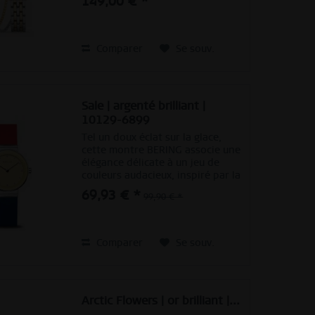
149,00 € *
ensemble montre et bracelet
incarne un design minimaliste et
une élégance...
Comparer
Se souv.
Sale | argenté brilliant |
10129-6899
Tel un doux éclat sur la glace,
cette montre BERING associe une
élégance délicate à un jeu de
couleurs audacieux, inspiré par la
beauté paisible de l’Arctique. Le
69,93 € *
99,90 € *
cadran jaune subtilement
lumineux séduit par sa finition
lisse, révélant...
Comparer
Se souv.
Arctic Flowers | or brilliant |...