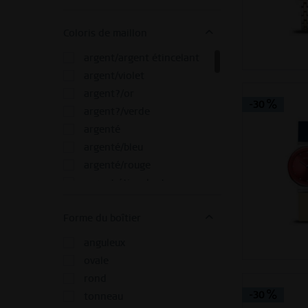
bleu étincelant
Coloris de maillon
braun
brun/noir
argent/argent étincelant
brun brillant
argent/violet
brun étincelant
argent?/or
-30
gris
argent?/verde
gris foncé
argenté
gris foncé brossé
argenté/bleu
lavande
argenté/rouge
multicolore
argent étincelant
noir
argent étincelant/blanc
noir brillant
Forme du boîtier
blanc
noir brillant
blanc/argent
anguleux
noir brossé
blanc/jaune
ovale
or
blanc/noir
rond
or brillant
blanc/or
-30
tonneau
or brossé