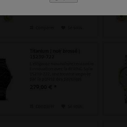
BERING 766-259-05 pour créer un
bijou raffiné. Leur forme ronde
39,90 € *
marquante avec une structure
finement travaillée apporte une
allure moderne, tandis...
Comparer
Se souv.
Titanium | noir brossé |
15239-722
L'élégance minimaliste rencontre
l'innovation avec la BERING Solar
15239-722, une montre inspirée
par la pureté des paysages
arctiques. Son boîtier en titane
279,00 € *
noir brossé et son bracelet
assorti offrent une remarquable
légèreté tout en...
Comparer
Se souv.