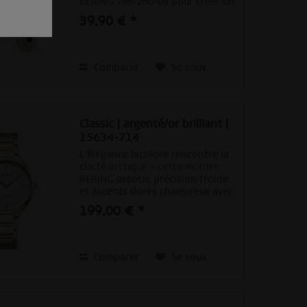
BERING 766-260-05 pour créer un
bijou raffiné. Leur forme ronde
39,90 € *
marquante avec des détails
finement travaillés apporte un
caractère moderne, tandis...
Comparer
Se souv.
Classic | argenté/or brilliant |
15634-714
L’élégance bicolore rencontre la
clarté arctique – cette montre
BERING associe précision froide
et accents dorés chaleureux avec
harmonie. L’alliance de l’acier
199,00 € *
inoxydable argenté et des
éléments dorés confère au
boîtier et au bracelet...
Comparer
Se souv.