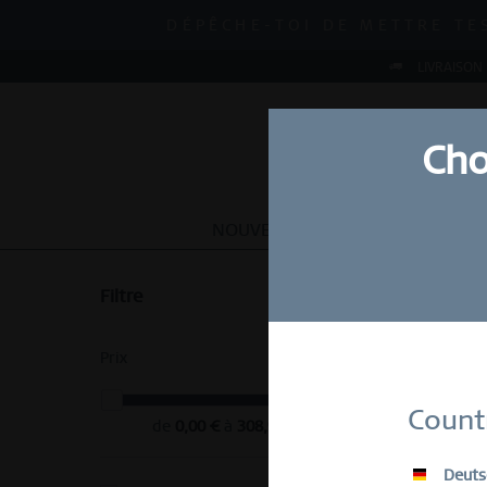
MID-SEASON SALE | JUSQU'
DÉPÊCHE-TOI DE METTRE TE
MID-SEASON SALE | JUSQU'
LIVRAISON
Cho
NOUVEAU
MONTRES
BIJOU
Filtre
Produits 
Prix
Abonn
Count
de
0,00 €
à
308,90 €
E-Mail
Deuts