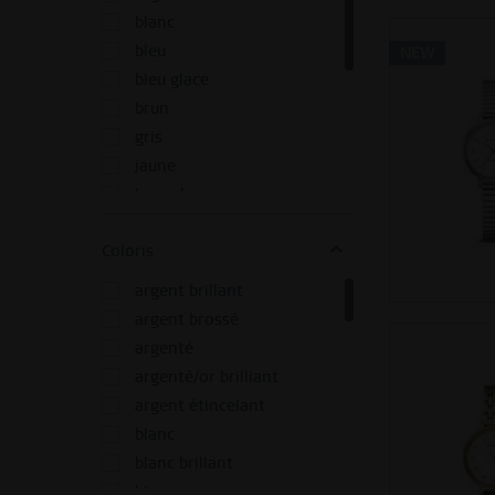
gris brillant
blanc
gris brilliant/brossé
bleu
NEW
gris brossé
bleu glace
jaune mat
brun
noir brillant
gris
noir brilliant/brossé
jaune
noir brossé
lavande
noir mat
multicolore
or brillant
Coloris
noir
or brilliant/brossé
or
argent brillant
or rose brilliant
orange
argent brossé
or rose brilliant/brossé
or rosé
argenté
or rose brossé
pourpre
argenté/or brilliant
rouge mat
rose
argent étincelant
vert brilliant/brossé
rouge
blanc
vert
blanc brillant
bleu