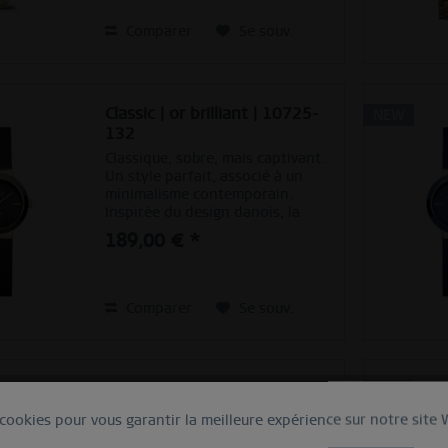
boîtier ovale et fin...
Comparer
Se souv.
Classic | or brilliant | 10725-
NEW
132
Classique, sobre, mais captivant.
Un style parfait, associé à un
minimalisme contemporain.
Inspirée du design danois, la
COLLECTION CLASSIQUE constitue
189,00 € *
un ensemble de pièces
d’horlogerie unique, qui
soulignent parfaitement un
style...
Comparer
Se souv.
Classic | or brilliant | 10725-
NEW
339
 cookies pour vous garantir la meilleure expérience sur notre site
Classique, sobre, mais captivant.