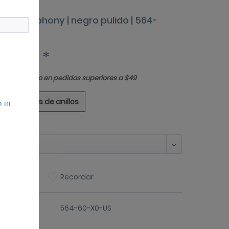
ctic Symphony | negro pulido | 564-
-X0
 20,00 *
Envío gratuito en pedidos superiores a $49
ía de tallas de anillos
p in
maño:
Comparar
Recordar
artículo:
564-60-X0-US