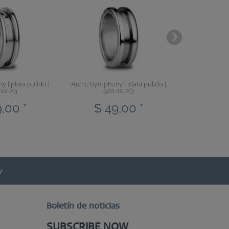
 | plata pulido |
Arctic Symphony | plata pulido |
Classic | gris
-10-X3
520-10-X3
,00 *
$ 49,00 *
$ 1
Boletín de noticias
SUBSCRIBE NOW