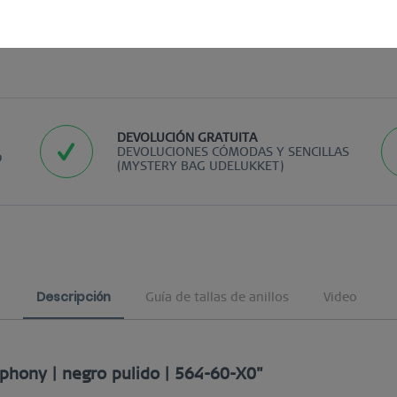
DEVOLUCIÓN GRATUITA
DEVOLUCIONES CÓMODAS Y SENCILLAS
9
(MYSTERY BAG UDELUKKET)
Descripción
Guía de tallas de anillos
Video
phony | negro pulido | 564-60-X0"