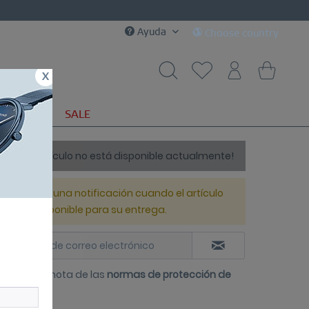
Ayuda
Choose country
x
REGALOS
SALE
¡Este artículo no está disponible actualmente!
Envíeme una notificación cuando el artículo
esté disponible para su entrega.
e tomado nota de las
normas de protección de
os
.