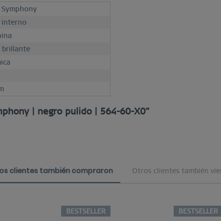
c Symphony
o interno
ina
 brillante
ica
m
mphony | negro pulido | 564-60-X0"
os clientes también compraron
Otros clientes también vi
BESTSELLER
BESTSELLER