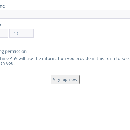
ame
Ar
60
y
$
ng permission
Gu
ime ApS will use the information you provide in this form to kee
ith you.
Ta
N.º 