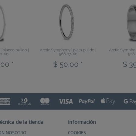
 blanco pulido |
Arctic Symphony | plata pulido |
Arctic Symphony
0-X0
566-17-X0
526
,00 *
$ 50,00 *
$ 39
écnica de la tienda
Información
ON NOSOTRO
COOKIES