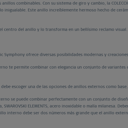
tes anillos combinables. Con su sistema de giro y cambio, la COLE
lo inigualable. Este anillo increíblemente hermoso hecho de cerámi
el centro del anillo y lo transforma en un bellísimo reclamo visual.
ctic Symphony ofrece diversas posibilidades modernas y creaciones
erno te permite combinar con elegancia un conjunto de variantes de
se debe escoger una de las opciones de anillos externos como base.
externo se puede combinar perfectamente con un conjunto de diseño
ía, SWAROVSKI ELEMENTS, acero inoxidable o malla milanesa. Debe
nillo interno debe ser dos números más grande que el anillo extern