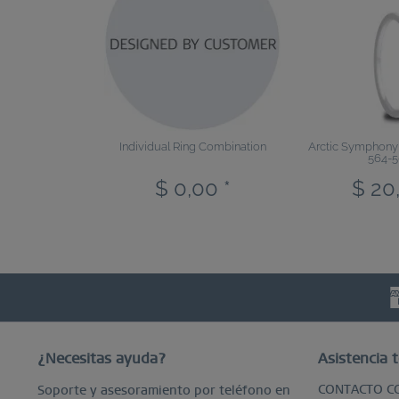
Individual Ring Combination
Arctic Symphony |
564-5
$ 0,00 *
$ 20
¿Necesitas ayuda?
Asistencia t
CONTACTO C
Soporte y asesoramiento por teléfono en