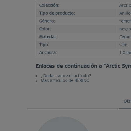
Colección:
Arcti
Tipo de producto:
Anill
Género:
femen
Color:
negro
Material:
Cerám
Tipo:
slim
Anchura:
1,0 m
Enlaces de continuación a "Arctic Sy
¿Dudas sobre el artículo?
Más artículos de BERING
Otr