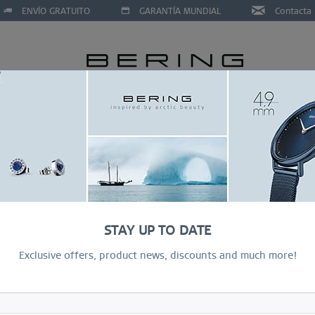
ENVÍO GRATUITO
GARANTÍA MUNDIAL
Contacta
ES
JOYAS
SPECIAL DEALS
RING CONFIGURATOR
STAY UP TO DATE
Exclusive offers, product news, discounts and much more!
H
dat