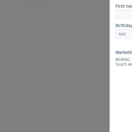
First n
Birthda
Marketi
BERING T
touch w