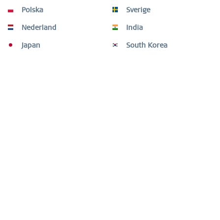
Kunden haben sich ebenfalls angesehen
Polska
Sverige
Nederland
India
Japan
South Korea
Fragen oder Hilfe benötigt?
Shop Service
Informationen
Newsletter