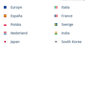
Größen-Guide
Europe
Italia
Größen-Guide
mehr
España
France
Kunden kauften auch
Polska
Sverige
Kunden haben sich ebenfalls angesehen
Nederland
India
Japan
South Korea
Fragen oder Hilfe benötigt?
Shop Service
Informationen
Newsletter