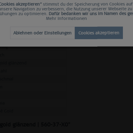
iante als Basis gewählt werden. Durch einfaches Aufschrauben lä
Cookies akzeptieren“
stimmst du der Speicherung von Cookies auf
 unsere Navigation zu verbessern, die Nutzung unserer Webseite zu
gen Materialien wie Hightech-Keramik, SWAROVSKI ELEMENTS, Edel
ühungen zu optimieren.
Dafür bedanken wir uns im Namen des g
inggrößen, denn als Kombination muss der Innenring entsprechend
Mehr Informationen
5).
Ablehnen oder Einstellungen
Cookies akzeptieren
ring
ich
gold glänzend
tahl
-schmal
m
nia
sé Gold
 gold glänzend | 560-37-X0"