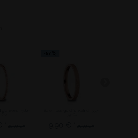
n
-67
d glänzend | 562-
Sale | rosé gold funkelnd | 557-
Arctic Sympho
0-X0
39-X1
| 5
 *
9,90 € *
30,
25,00 € *
30,00 € *