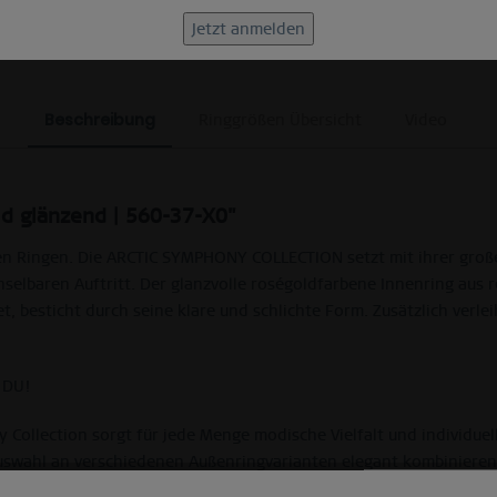
Beschreibung
Ringgrößen Übersicht
Video
ld glänzend | 560-37-X0"
gen Ringen. Die ARCTIC SYMPHONY COLLECTION setzt mit ihrer gro
selbaren Auftritt. Der glanzvolle roségoldfarbene Innenring aus 
, besticht durch seine klare und schlichte Form. Zusätzlich verl
 DU!
Collection sorgt für jede Menge modische Vielfalt und individuel
uswahl an verschiedenen Außenringvarianten elegant kombinieren 