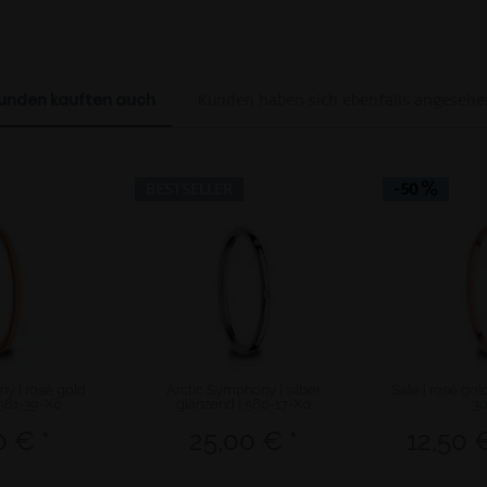
unden kauften auch
Kunden haben sich ebenfalls angesehe
BESTSELLER
-50
y | rosé gold
Arctic Symphony | silber
Sale | rosé gol
 561-39-X0
glänzend | 560-17-X0
3
0 € *
25,00 € *
12,50 €