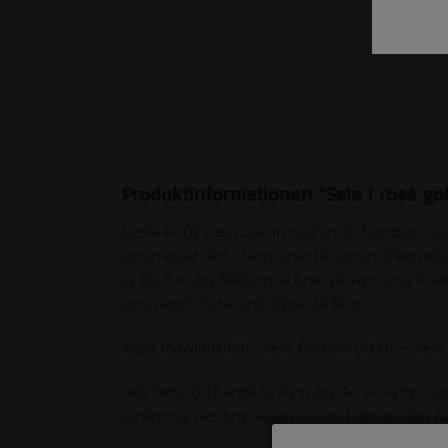
Produktinformationen "Sale | rosé go
Gestalte Deinen Look mit edlen und einzigarti
einen kreativen Glanzpunkt für einen unverwech
er auch in der Medizintechnik Verwendung findet
eine persönliche und elegante Note.
Mehr Individualität, mehr Persönlichkeit – mehr
Das Twist & Change System der Arctic Symphony 
Innenring-Designs lassen sich mit der großen A