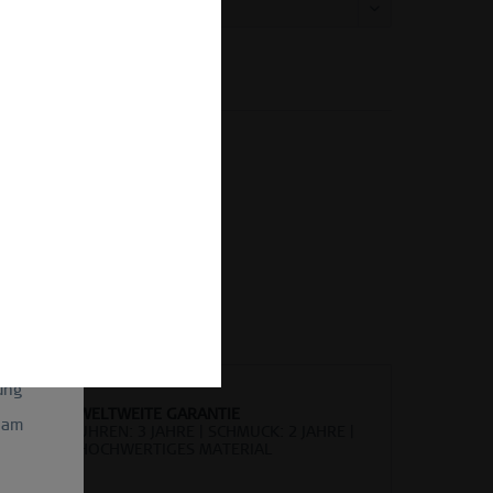
Vergleichen
Merken
kel-Nr.:
560-37-X0
gen und
il
etter-
ein
ung
WELTWEITE GARANTIE
 am
UHREN: 3 JAHRE | SCHMUCK: 2 JAHRE |
HOCHWERTIGES MATERIAL