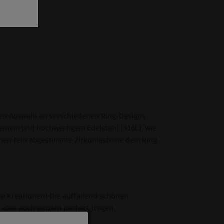
ßen Auswahl an verschiedenen Ring-Designs
reinem und hochwertigem Edelstahl (316L), wie
eihen fein abgestimmte Zirkoniasteine dem Ring
le Kreationen! Die auffallend schönen
aber auch einzeln perfekt tragen.