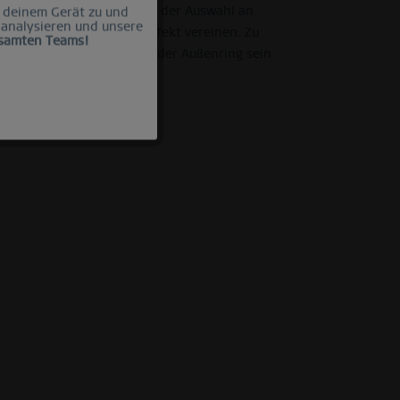
sst sich der Außenring mit der Auswahl an
 deinem Gerät zu und
Aktiv
 analysieren und unsere
stahl oder Milanaise perfekt vereinen. Zu
esamten Teams!
 zwei Nummern größer als der Außenring sein
Inaktiv
Inaktiv
Inaktiv
Inaktiv