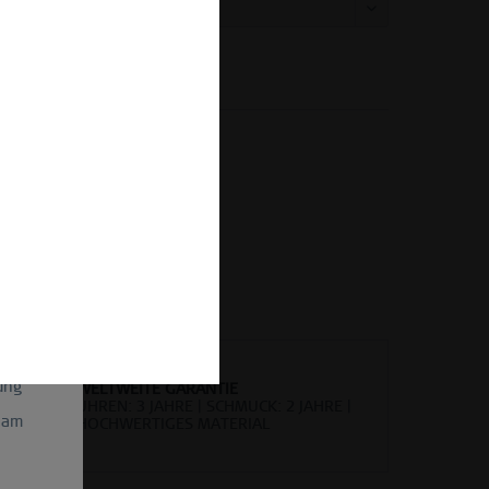
Vergleichen
Merken
kel-Nr.:
527-19-X3
gen und
il
etter-
ein
ung
WELTWEITE GARANTIE
UHREN: 3 JAHRE | SCHMUCK: 2 JAHRE |
 am
HOCHWERTIGES MATERIAL