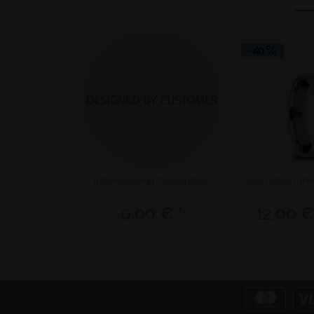
-40
Individual Ring Combination
Sale | silber fun
0,00 € *
12,00 €