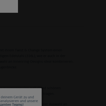
mit ihrem Twist & Change System einen
gem Edelstahl (316L), wie er auch in der
swahl an Innenring-Designs ideal kombinieren.
ugenblicke.
le Kreationen! Die auffallend schönen
aber auch einzeln perfekt tragen.
 deinem Gerät zu und
Aktiv
 analysieren und unsere
sst sich der Außenring mit der Auswahl an
esamten Teams!