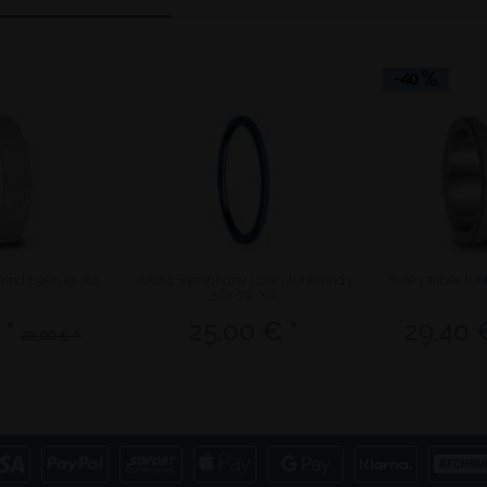
-40
kelnd | 557-19-X2
Arctic Symphony | blau funkelnd |
Sale | silber fu
561-79-X0
 *
25,00 € *
29,40 
20,00 € *