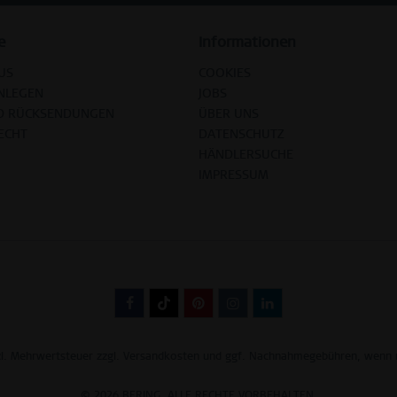
e
Informationen
US
COOKIES
NLEGEN
JOBS
D RÜCKSENDUNGEN
ÜBER UNS
ECHT
DATENSCHUTZ
HÄNDLERSUCHE
IMPRESSUM
tzl. Mehrwertsteuer zzgl.
Versandkosten
und ggf. Nachnahmegebühren, wenn n
© 2026 BERING. ALLE RECHTE VORBEHALTEN.