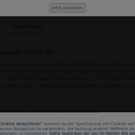
Beschreibung
Ringgrößen Übersicht
Video
funkelnd | 527-19-X3"
igen Kombinationsringen. Die ARCTIC SYMPHONY COLLECTION setzt 
en Auftritt. Der silberfarbene Außenring aus reinem und hochwerti
ch seine schlicht elegante Form und lässt sich mit der großen Au
läche dem Ring einen funkelnden Sparkling Effekt für glamouröse A
 DU!
Collection sorgt für jede Menge modische Vielfalt und individuel
uswahl an verschiedenen Außenringvarianten elegant kombinieren 
Cookies akzeptieren“
stimmst du der Speicherung von Cookies auf
 unsere Navigation zu verbessern, die Nutzung unserer Webseite zu
iante als Basis gewählt werden. Durch einfaches Aufschrauben lä
ühungen zu optimieren.
Dafür bedanken wir uns im Namen des g