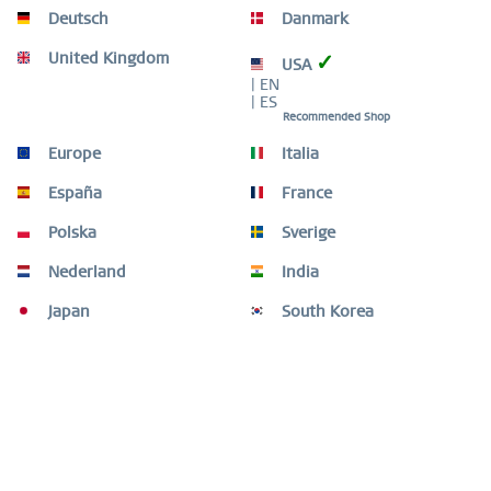
MATERIAL DE ALTA CALIDAD
Deutsch
Danmark
United Kingdom
✓
USA
| EN
| ES
Descripción
Recommended Shop
Este fino anillo interior de la colección Arctic Symphony
Europe
Italia
destaca por su diseño de malla...
más
España
France
Guía de tallas de anillos
Polska
Sverige
Guía de tallas de anillos
mehr
Nederland
India
Otros clientes también compraron
Japan
South Korea
Otros clientes también vieron
¿Necesitas ayuda?