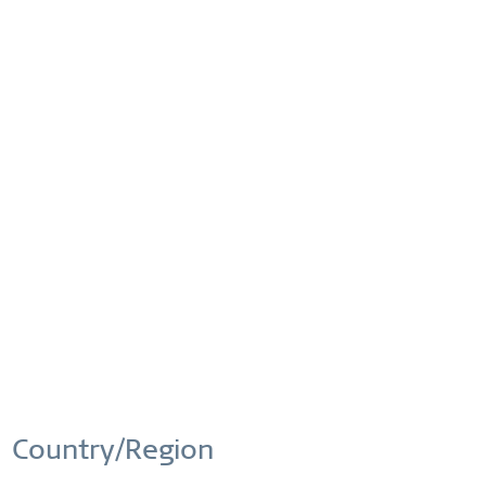
Comparar
Recordar
N.º artículo:
551-120-X1
ENVÍO GRATUITO
ENVÍO GRATIS EN PEDIDOS DESDE 49 €
DEVOLUCIÓN FÁCIL
DEVOLUCIONES CÓMODAS Y SENCILLAS
(CAJAS SORPRESA NO)
Country/Region
GARANTÍA MUNDIAL
RELOJES: 3 AÑOS | ADORNOS: 2 AÑOS |