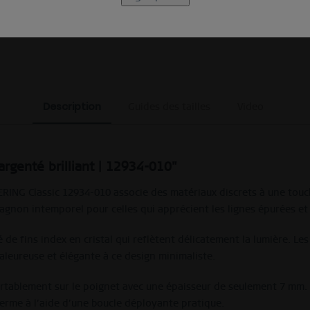
(Boîtes aléatoires exclues)
Description
Guides des tailles
Video
 argenté brilliant | 12934-010"
BERING Classic 12934-010 associe des matériaux discrets à une touch
gnon intemporel pour celles qui apprécient les lignes épurées et l
 de fins index en cristal qui reflètent délicatement la lumière. Le
aleureuse et élégante à ce design minimaliste.
rtablement sur le poignet avec une épaisseur de seulement 7 mm. Il
ferme à l’aide d’une boucle déployante pratique.