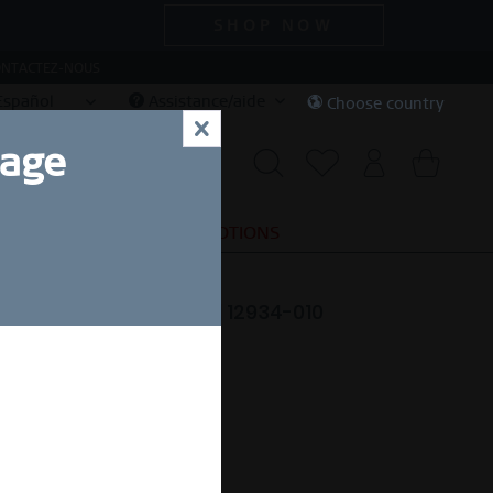
SHOP NOW
NTACTEZ-NOUS
Español
Assistance/aide
Choose country
x
uage
SPECIAL DEALS
PROMOTIONS
ssic | argenté brilliant | 12934-010
49,00 € *
 d'une
Livraison gratuite dès 49 €
rêt à expédier en 1-3 jours.
ides des tailles