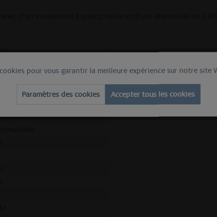
ayures, d’un mouvement à quartz fiable et d’une étanchéité de 3 
c
re
 cookies pour vous garantir la meilleure expérience sur notre site
in
erre saphir
Paramètres des cookies
Accepter tous les cookies
z
 brillant
 inoxydable
m
m
m
té