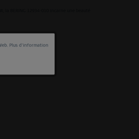
ATM, la BERING 12934-010 incarne une beauté
 Web.
Plus d'information
actif
Inactif
Inactif
Inactif
Inactif