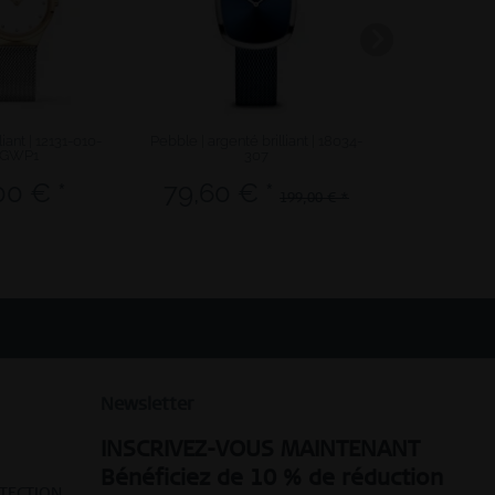
lliant | 12131-010-
Pebble | argenté brilliant | 18034-
Arctic Sympho
-GWP1
307
00 € *
79,60 € *
20,
199,00 € *
Newsletter
INSCRIVEZ-VOUS MAINTENANT
Bénéficiez de 10 % de réduction
OTECTION