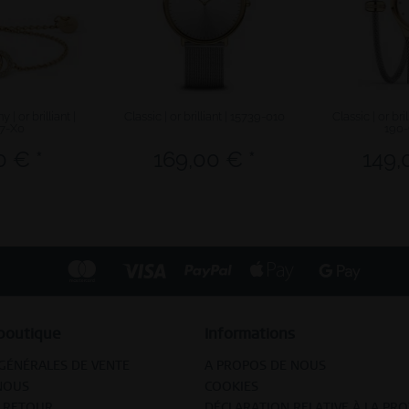
| or brilliant |
Classic | or brilliant | 15739-010
Classic | or bri
7-X0
190
0 € *
169,00 € *
149,
boutique
Informations
GÉNÉRALES DE VENTE
A PROPOS DE NOUS
NOUS
COOKIES
T RETOUR
DÉCLARATION RELATIVE À LA PR