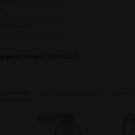
e milanaise
mm
m
ir à boucle dép
té
M
 argenté brilliant | 12934-010"
t aussi acheté
Les clients ont aussi regardé
Add to it /
BESTSELLER