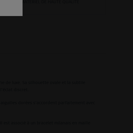
MATÉRIEL DE HAUTE QUALITÉ
e de luxe. Sa silhouette ovale et la subtile
’éclat discret.
s aiguilles dorées s’accordent parfaitement avec
 est associé à un bracelet milanais en maille