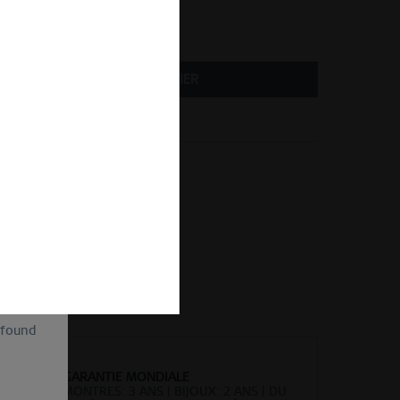
DANS LE PANIER
Comparer
Se souv.
 d'article :
12934-010
of
ion and
ll be
sent, as
lve the
for the
cannot
uture by
 found
GARANTIE MONDIALE
MONTRES: 3 ANS | BIJOUX: 2 ANS | DU