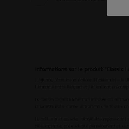
Informations sur le produit "Classic |
Élégante, féminine et épurée à l’essentiel – la 
harmonie entre l’argent et l’or en font un compa
Le cadran argenté à finition brossée est entouré
la lunette polie dorée, apportant une touche ch
Le boîtier plat en acier inoxydable repose confo
fine argentée, qui s’adapte parfaitement et se 