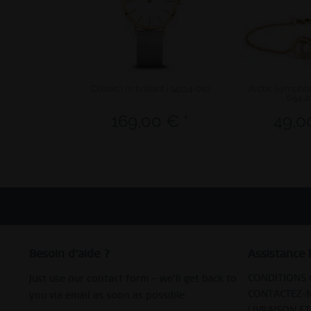
Classic | or brilliant | 14134-010
Arctic Symphony 
654-2
169,00 € *
49,0
Besoin d'aide ?
Assistance 
CONDITIONS 
Just use our contact form – we’ll get back to
CONTACTEZ-
you via email as soon as possible.
LIVRAISON E