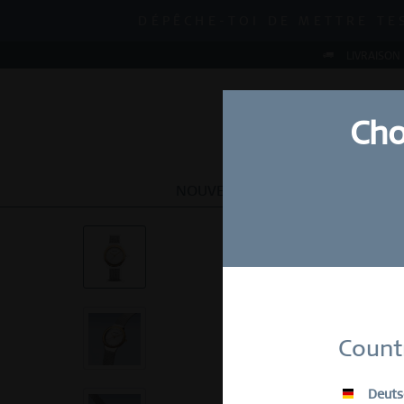
MID-SEASON SALE | JUSQU'
DÉPÊCHE-TOI DE METTRE TE
MID-SEASON SALE | JUSQU'
LIVRAISON
Cho
NOUVEAU
MONTRES
BIJOU
Abonn
Count
E-Mail
Deuts