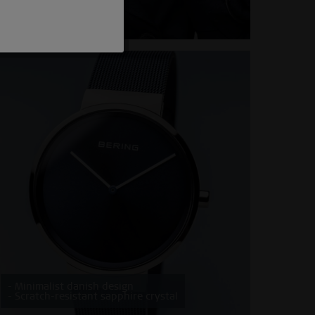
Inactief
Inactief
Inactief
Inactief
- Minimalist danish design
- Scratch-resistant sapphire crystal