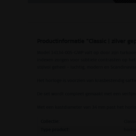
Productinformatie "Classic | zilver g
Model 14134-005-GWP valt op door zijn turkoois
indexen zorgen voor subtiele contrasten op het 
stijlvol geheel – luchtig, modern en Scandinavis
Het horloge is voorzien van krasbestendig saffi
De set wordt compleet gemaakt met een verfijnd
Met een kastdiameter van 34 mm past het horloge
Collectie:
Classi
Type product:
horlo