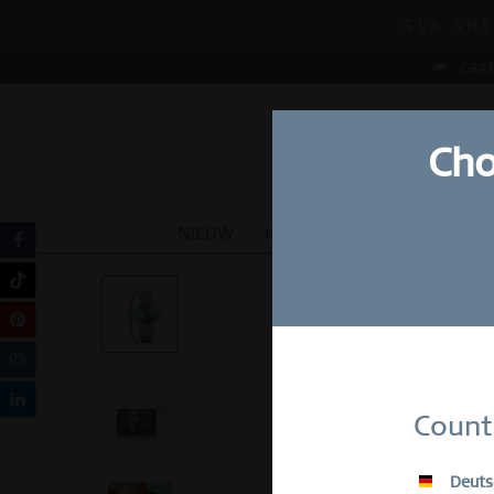
MID-SEASON S
SLA SNE
MID-SEASON S
GRAT
Cho
NIEUW
HORLOGES
SIERADEN
Schrijf
Count
E-Mail
Deuts