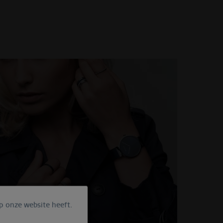
p onze website heeft.
Actief