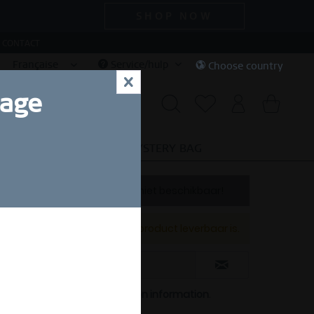
SHOP NOW
CONTACT
Française
Service/hulp
Choose country
x
uage
ECIAL DEALS
SALE
MYSTERY BAG
Dit product is momenteel niet beschikbaar!
Verwittig mij wanneer het product leverbaar is.
korting.
 have read the
data protection information
.