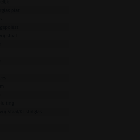
elijk
rglas plat
s
 gepolijst
rij staal
m
m
ees
mm
m
luiting
rij Staal/Kristalglas
M