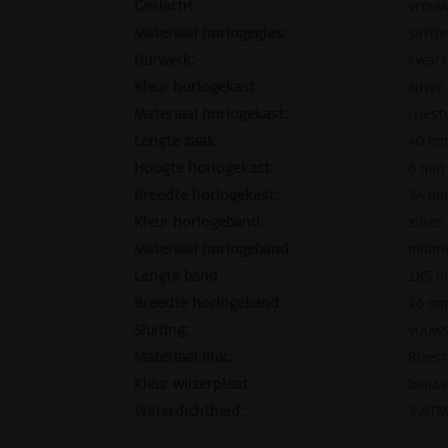
Geslacht:
vrouw
Materiaal horlogeglas:
saffie
Uurwerk:
kwart
Kleur horlogekast:
zilver
Materiaal horlogekast:
roestv
Lengte zaak:
40 m
Hoogte horlogekast:
6 mm
Breedte horlogekast:
34 m
Kleur horlogeband:
zilver
Materiaal horlogeband:
milan
Lengte band:
185 
Breedte horlogeband:
16 m
Sluiting:
vouws
Materiaal link:
Roestv
Kleur wijzerplaat:
blauw
Waterdichtheid:
3 AT