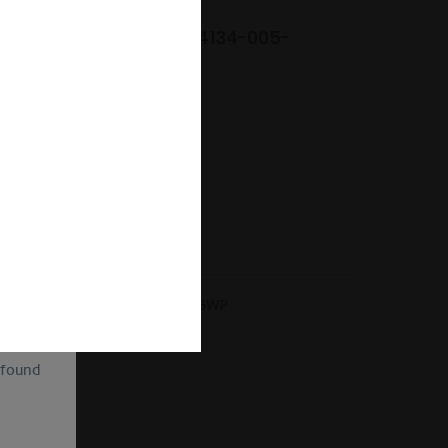
ssic | zilver gepolijst | 14134-005-
WP
 179,00 *
Gratis verzending vanaf 49 €
aatgids
of
ion and
Vergelijken
Onthouden
ll be
sent, as
lve the
ductnr.:
14134-005-GWP
for the
cannot
uture by
 found