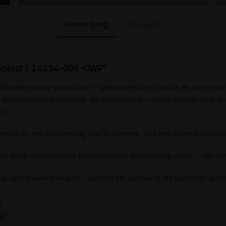
Beschrijving
Maatgids
epolijst | 14134-005-GWP"
blauwe sunray-wijzerplaat – geïnspireerd op poolijs en open noor
minimalistische ontwerp. De zilverkleurige roestvrijstalen kast 
ch.
erglas en een nauwkeurig quartz uurwerk. Met een waterdichtheid t
e mesh-armband met een fonkelend zilverkleurig detail – een sym
 aan vrijwel elke pols – perfect als cadeau of als bijzonder acces
c
ge