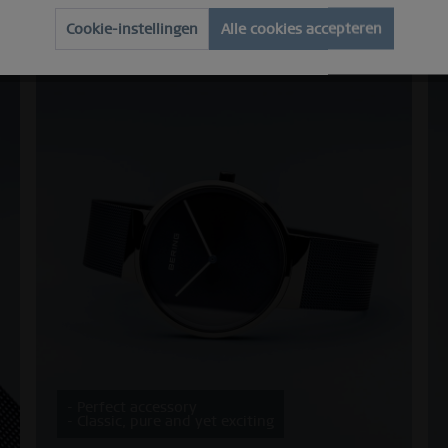
Cookie-instellingen
Alle cookies accepteren
- Perfect accessory
- Classic, pure and yet exciting