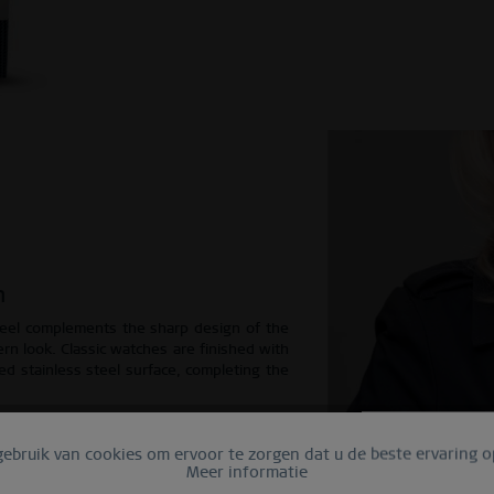
n
teel complements the sharp design of the 
rn look. Classic watches are finished with 
ed stainless steel surface, completing the 
ebruik van cookies om ervoor te zorgen dat u de beste ervaring o
Meer informatie