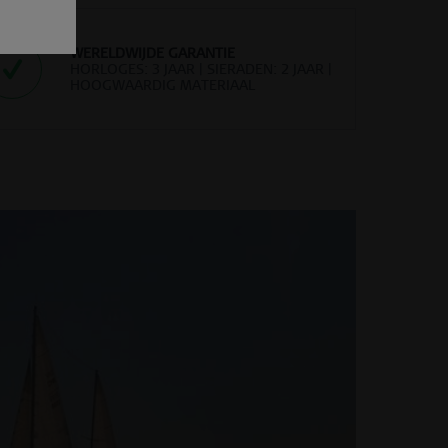
WERELDWIJDE GARANTIE
HORLOGES: 3 JAAR | SIERADEN: 2 JAAR |
HOOGWAARDIG MATERIAAL