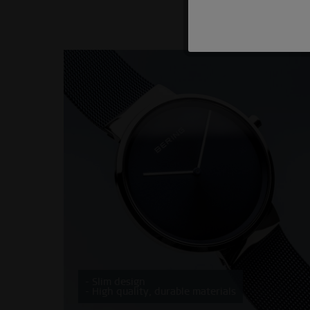
Marketing
Tracking
Personalisatie
Service
- Slim design
- High quality, durable materials