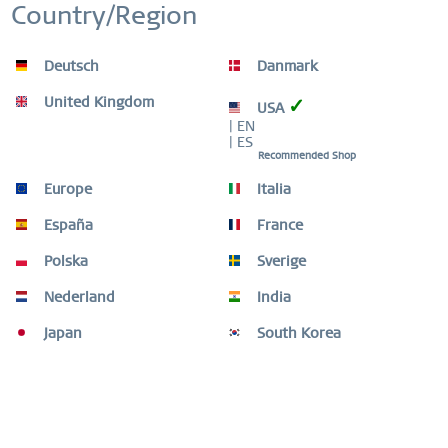
Country/Region
Inactief
Tracking
Deutsch
Danmark
Inactief
Personalisatie
United Kingdom
✓
USA
| EN
Sale | zilver gepolijst/geborsteld | 17240-702-GWP
| ES
Inactief
Service
Recommended Shop
€ 124,00 *
Europe
Italia
€ 248,00 *
España
France
Onthouden
Polska
Sverige
Nederland
India
Japan
South Korea
Hulp nodig?
Shopservice