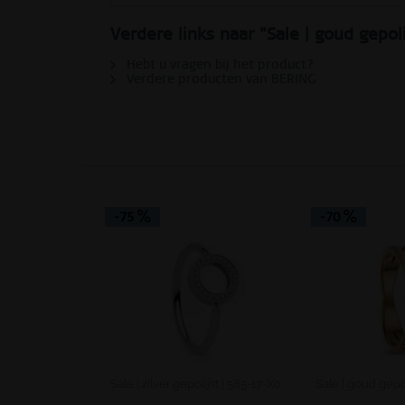
Verdere links naar "Sale | goud gepol
Service
Hebt u vragen bij het product?
Verdere producten van BERING
-75
-70
Sale | zilver gepolijst | 585-17-X0
Sale | goud gepol