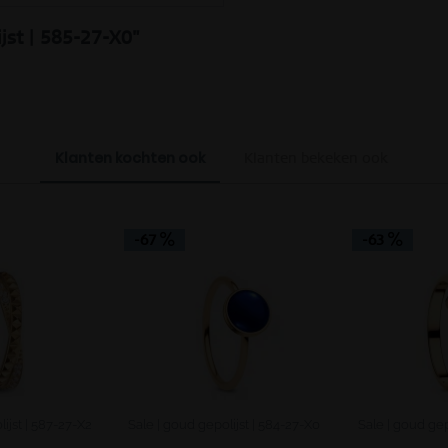
ijst | 585-27-X0"
Klanten kochten ook
Klanten bekeken ook
-67
-63
ijst | 587-27-X2
Sale | goud gepolijst | 584-27-X0
Sale | goud gep