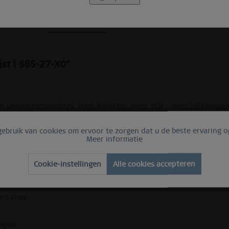
Beschrijving
RINGMAATGIDS
jst | 585-27-X0"
n unieke combinaties. Meer karakter, meer stijl – meer JIJ! Hoogw
h.
ebruik van cookies om ervoor te zorgen dat u de beste ervaring o
Meer informatie
Cookie-instellingen
Alle cookies accepteren
elijk
gepolijst
rij staal
lglas