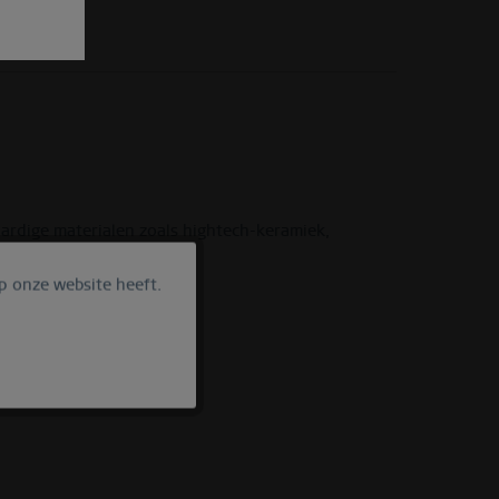
aardige materialen zoals hightech-keramiek,
p onze website heeft.
Actief
Inactief
Inactief
Inactief