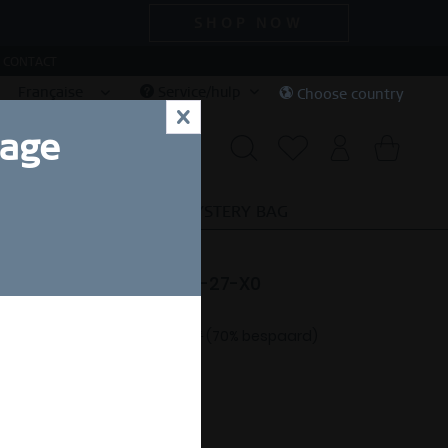
SHOP NOW
CONTACT
Française
Service/hulp
Choose country
x
uage
ECIAL DEALS
SALE
MYSTERY BAG
e | goud gepolijst | 585-27-X0
 15,00 *
€ 50,00 *
(70% bespaard)
korting.
Gratis verzending vanaf 49 €
INGMAATGIDS