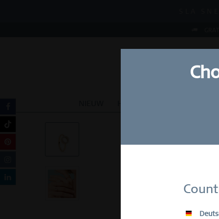
MID-SEASON S
SLA SNE
MID-SEASON S
GRAT
Cho
NIEUW
HORLOGES
SIERADEN
Schrijf
Count
E-Mail
Deuts