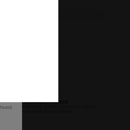
:
Vergelijken
Onthouden
ductnr.:
585-27-X0
of
ion and
ll be
sent, as
lve the
for the
cannot
uture by
WERELDWIJDE GARANTIE
HORLOGES: 3 JAAR | SIERADEN: 2 JAAR |
 found
HOOGWAARDIG MATERIAAL