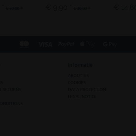
 *
€ 9,90 *
€ 14,8
€ 50,00 *
€ 30,00 *
Informatie
ABOUT US
US
COOKIES
D RETURNS
DATA PROTECTION
LEGAL NOTICE
CONDITIONS