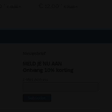
0 *
€ 12,00 *
€ 8,0
€ 40,00 *
€ 20,00 *
Nieuwsbrief
MELD JE NU AAN
Ontvang 10% korting
E-Mail Address