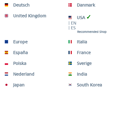
Deutsch
Danmark
United Kingdom
✓
USA
| EN
| ES
Recommended Shop
Europe
Italia
España
France
Polska
Sverige
Nederland
India
- Slim Design
- Hochwertige, langlebige Materialien
Japan
South Korea