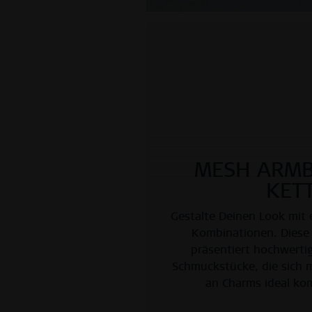
MESH ARMB
KET
Gestalte Deinen Look mit e
Kombinationen. Diese 
präsentiert hochwerti
Schmuckstücke, die sich m
an Charms ideal kom